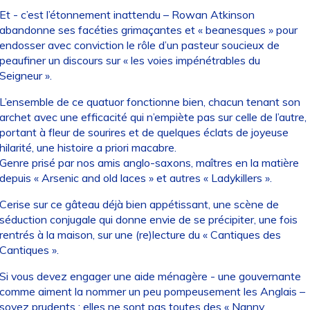
Et - c’est l’étonnement inattendu – Rowan Atkinson
abandonne ses facéties grimaçantes et « beanesques » pour
endosser avec conviction le rôle d’un pasteur soucieux de
peaufiner un discours sur « les voies impénétrables du
Seigneur ».
L’ensemble de ce quatuor fonctionne bien, chacun tenant son
archet avec une efficacité qui n’empiète pas sur celle de l’autre,
portant à fleur de sourires et de quelques éclats de joyeuse
hilarité, une histoire a priori macabre.
Genre prisé par nos amis anglo-saxons, maîtres en la matière
depuis « Arsenic and old laces » et autres « Ladykillers ».
Cerise sur ce gâteau déjà bien appétissant, une scène de
séduction conjugale qui donne envie de se précipiter, une fois
rentrés à la maison, sur une (re)lecture du « Cantiques des
Cantiques ».
Si vous devez engager une aide ménagère - une gouvernante
comme aiment la nommer un peu pompeusement les Anglais –
soyez prudents : elles ne sont pas toutes des « Nanny