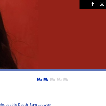
alée, Laetitia Dosch, Sam Louwyck