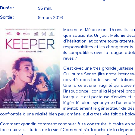
Durée :
95 min.
Sortie :
9 mars 2016
Maxime et Mélanie ont 15 ans. Ils s’
qu’insouciante. Un jour, Mélanie dé
d’hésitation, et contre toute attente
responsabilités et les changements 
ils compatibles avec la fougue adole
rêves ?
C’est avec une très grande justess
Guillaume Senez (
lire notre intervie
naïveté, dans toutes ses hésitations, 
Une force et une fragilité qui doiv
l’insouciance : car si la légèreté pr
lorsqu’elle est porteuse d’envies e
légèreté, alors synonyme d’un eudém
inévitablement le générateur de désil
confrontée à une réalité bien peu amène, qui a très vite fait de bala
Comment grandir, comment continuer à se construire, à croire en so
face aux vicissitudes de la vie ? Comment s’affranchir de la dépen