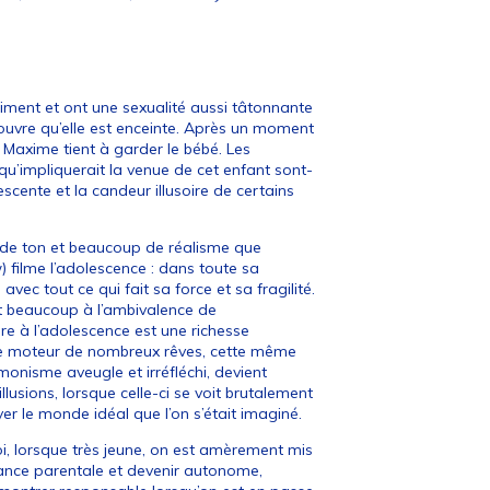
aiment et ont une sexualité aussi tâtonnante
couvre qu’elle est enceinte. Après un moment
, Maxime tient à garder le bébé. Les
qu’impliquerait la venue de cet enfant sont-
scente et la candeur illusoire de certains
e de ton et beaucoup de réalisme que
w
) filme l’adolescence : dans toute sa
avec tout ce qui fait sa force et sa fragilité.
ent beaucoup à l’ambivalence de
opre à l’adolescence est une richesse
t le moteur de nombreux rêves, cette même
onisme aveugle et irréfléchi, devient
lusions, lorsque celle-ci se voit brutalement
yer le monde idéal que l’on s’était imaginé.
i, lorsque très jeune, on est amèrement mis
dance parentale et devenir autonome,