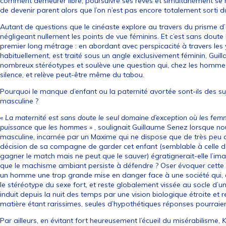
comment demeurer libre, poursuivre ses rêves et simultanément se 
de devenir parent alors que l’on n’est pas encore totalement sorti du
Autant de questions que le cinéaste explore au travers du prisme 
négligeant nullement les points de vue féminins. Et c’est sans doute là
premier long métrage : en abordant avec perspicacité à travers les 
habituellement, est traité sous un angle exclusivement féminin, Gui
nombreux stéréotypes et soulève une question qui, chez les homme
silence, et relève peut-être même du tabou.
Pourquoi le manque d’enfant ou la paternité avortée sont-ils des s
masculine ?
«
La maternité est sans doute le seul domaine d’exception où les fem
puissance que les hommes »
, soulignait Guillaume Senez lorsque no
masculine, incarnée par un Maxime qui ne dispose que de très peu
décision de sa compagne de garder cet enfant (semblable à celle d
gagner le match mais ne peut que le sauver) égratignerait-elle l’imag
que le machisme ambiant persiste à défendre ? Oser évoquer cette q
un homme une trop grande mise en danger face à une société qui,
le stéréotype du sexe fort, et reste globalement vissée au socle d’
induit depuis la nuit des temps par une vision biologique étroite et re
matière étant rarissimes, seules d’hypothétiques réponses pourraie
Par ailleurs, en évitant fort heureusement l’écueil du misérabilisme,
K