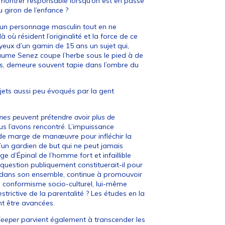
montrer responsable lorsqu’on est en passe
 giron de l’enfance ?
d’un personnage masculin tout en ne
 où résident l’originalité et la force de ce
yeux d’un gamin de 15 ans un sujet qui,
llaume Senez coupe l’herbe sous le pied à de
s, demeure souvent tapie dans l’ombre du
ujets aussi peu évoqués par la gent
mes peuvent prétendre avoir plus de
us l’avons rencontré. L’impuissance
 de marge de manœuvre pour infléchir la
’un gardien de but qui ne peut jamais
e d’Épinal de l’homme fort et infaillible
uestion publiquement constituerait-il pour
 dans son ensemble, continue à promouvoir
un conformisme socio-culturel, lui-même
strictive de la parentalité ? Les études en la
nt être avancées.
eeper
parvient également à transcender les