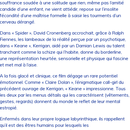
souffrance soudée à une solitude que rien, même pas l’amitié
candide d’une enfant, ne vient attiédir, repose sur l’insolite
fécondité d’une maîtrise formelle à saisir les tourments d’un
cerveau dérangé.
Dans « Spider », David Cronenberg accrochait, grâce à Ralph
Fiennes, les lambeaux de la réalité perçue par un psychotique,
dans « Keane », Kerrigan, aidé par un Damian Lewis au talent
tranchant comme la schize qui l’habite, donne du borderline,
une représentation heurtée, sensorielle et physique qui fascine
et met mal à l’aise.
A la fois glacé et clinique, ce film dégage un rare potentiel
émotionnel. Comme « Claire Dolan », l’énigmatique call-girl du
précédent ouvrage de Kerrigan, « Keane » impressionne. Tous
les deux par les menus détails qui les caractérisent (vêtements,
gestes, regards) donnent du monde le reflet de leur mental
estropié.
Enfermés dans leur propre logique labyrinthique, ils rappellent
qu’il est des êtres humains pour lesquels les