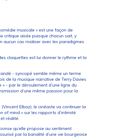
« comédie musicale » est une façon de
e critique aisée puisque chacun sait, y
en aucun cas rivaliser avec les paradigmes
des claquettes est lui donner le rythme et la
t scandé - syncopé semble même un terme
ois de la musique narrative de Terry Davies
 » - par le déroulement d’une ligne du
ransmission d’une même passion pour la
 (Vincent Elbaz), le cinéaste va continuer la
n of mind » sur les rapports d’intimité
et réalité.
 réponse qu’elle propose au sentiment
ssurisé par la banalité d’une vie bourgeoise