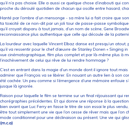
qu’il n’a pas choisie. Elle a aussi ce quelque chose d’inabouti qui c
proche du déroulé quotidien de chacun qui oscille entre hasard, cha
Hanté par l’ombre d’un mensonge - sa mère lui a fait croire que so
ta toxicité de ce non-dit par un joli tour de passe-passe symbolique
qu’il croyait disparu à tout jamais, d’un nom de scène, Gene Broadway,
reconnaissance plus authentique que celle qui découle de la paterni
La lourdeur avec laquelle Vincent Elbaz danse est presqu’un atout,
qu’il va ressentir pour le chef d’œuvre de Stanley Donen « Singing in th
vue cinématographique, film plus complet et par là-même plus à mêm
l’inachèvement de celui qui rêve de lui rendre hommage ?
C’est en entrant dans la magie d’un monde dont il ignore tout mais 
admirer que François va se libérer. En nouant un autre lien à son corp
été cachée. Un peu comme si l’émergence d’une mémoire enfouie s’
jusque là ignorée.
Raison pour laquelle le film se termine sur un final réjouissant qui r
chorégraphies précédentes. Et qui donne une réponse à la question 
bien avant que Luc Ferry en fasse le titre de son essai le plus vendu, 
être tout simplement une vie que l’on cesse de rêver mais que l’on cho
mode conditionnel pour une déclinaison au présent. Une vie qui glisse
(m.c.a)