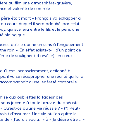
onfère au film une atmosphère-gruyère,
nce et volonté de contrôle.
n père était mort – François va échapper à
 au cours duquel il sera adoubé, par celui
 qui scellera entre le fils et le père, une
té biologique.
 parce qu’elle donne un sens à l’engouement
e rain ». En effet existe-t-il, d’un point de
e de souligner (et révéler), en creux,
qu’il est, inconsciemment, actionné à
s, il va se réapproprier une réalité qui lui a
accompagnait d’une légèreté corporelle
emise aux oubliettes la fadeur des
sous jacente à toute l’œuvre du cinéaste,
« Qu’est-ce qu’une vie réussie ? » (*) Peut-
isit d’assumer. Une vie où l’on quitte le
 de « J’aurais voulu… » à « Je désire être … »