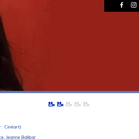
 : Cinéart)
ce, Jeanne Balibar