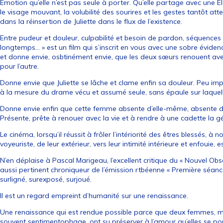
Emotion qu’elle n’est pas seule à porter. Qu’elle partage avec une E
le visage mouvant, la volubilité des sourires et les gestes tantôt a
dans la réinsertion de Juliette dans le flux de l’existence.
Entre pudeur et douleur, culpabilité et besoin de pardon, séquences i
longtemps… » est un film qui s’inscrit en vous avec une sobre éviden
et donne envie, osbtinément envie, que les deux sœurs renouent avec 
pour l’autre.
Donne envie que Juliette se lâche et clame enfin sa douleur. Peu impo
à la mesure du drame vécu et assumé seule, sans épaule sur laquel
Donne envie enfin que cette femme absente d’elle-même, absente de
Présente, prête à renouer avec la vie et à rendre à une cadette la g
Le cinéma, lorsqu’il réussit à frôler l’intériorité des êtres blessés, à 
voyeuriste, de leur extérieur, vers leur intimité intérieure et enfouie,
N’en déplaise à Pascal Marigeau, l’excellent critique du « Nouvel Obs
aussi pertinent chroniqueur de l’émission rtbéenne « Première séance 
surligné, surexposé, surjoué.
Il est un regard empreint d’humanité sur une renaissance.
Une renaissance qui est rendue possible parce que deux femmes, m
souvent sentimentophage, ont su préserver à l’amour qu’elles se por