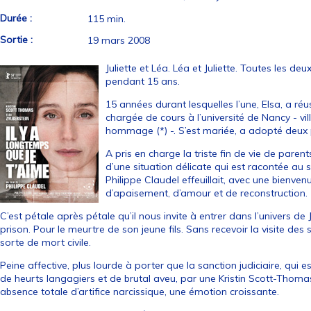
Durée :
115 min.
Sortie :
19 mars 2008
Juliette et Léa. Léa et Juliette. Toutes les d
pendant 15 ans.
15 années durant lesquelles l’une, Elsa, a réu
chargée de cours à l’université de Nancy - vill
hommage (*) -. S’est mariée, a adopté deux p
A pris en charge la triste fin de vie de paren
d’une situation délicate qui est racontée au
Philippe Claudel effeuillait, avec une bienven
d’apaisement, d’amour et de reconstruction.
C’est pétale après pétale qu’il nous invite à entrer dans l’univers de J
prison. Pour le meurtre de son jeune fils. Sans recevoir la visite des
sorte de mort civile.
Peine affective, plus lourde à porter que la sanction judiciaire, qui es
de heurts langagiers et de brutal aveu, par une Kristin Scott-Thoma
absence totale d’artifice narcissique, une émotion croissante.