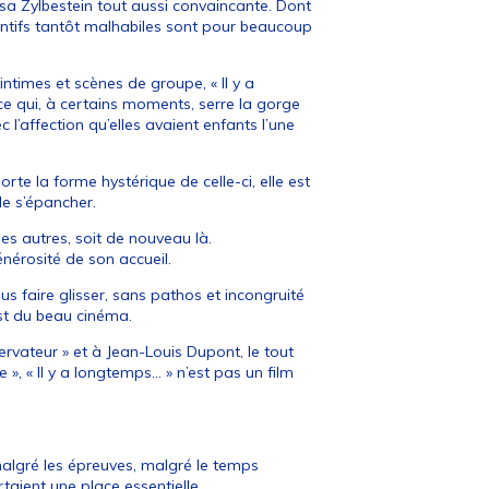
lsa Zylbestein tout aussi convaincante. Dont
ttentifs tantôt malhabiles sont pour beaucoup
ntimes et scènes de groupe, « Il y a
ce qui, à certains moments, serre la gorge
l’affection qu’elles avaient enfants l’une
rte la forme hystérique de celle-ci, elle est
le s’épancher.
s autres, soit de nouveau là.
énérosité de son accueil.
nous faire glisser, sans pathos et incongruité
 est du beau cinéma.
ervateur » et à Jean-Louis Dupont, le tout
», « Il y a longtemps… » n’est pas un film
algré les épreuves, malgré le temps
taient une place essentielle.