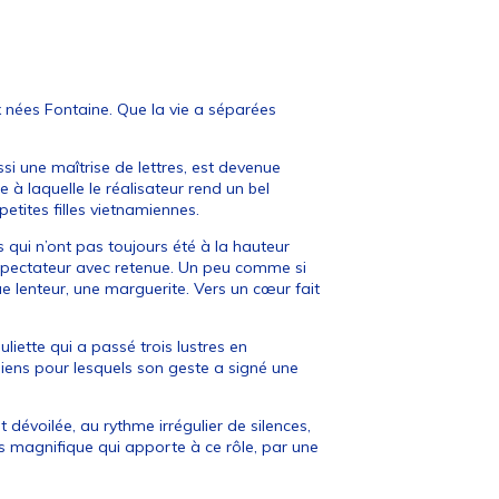
eux nées Fontaine. Que la vie a séparées
ssi une maîtrise de lettres, est devenue
e à laquelle le réalisateur rend un bel
etites filles vietnamiennes.
ts qui n’ont pas toujours été à la hauteur
 spectateur avec retenue. Un peu comme si
ue lenteur, une marguerite. Vers un cœur fait
uliette qui a passé trois lustres en
 siens pour lesquels son geste a signé une
t dévoilée, au rythme irrégulier de silences,
s magnifique qui apporte à ce rôle, par une