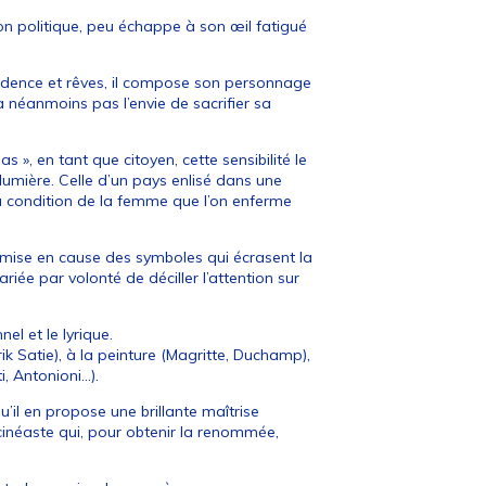
on politique, peu échappe à son œil fatigué
 évidence et rêves, il compose son personnage
’a néanmoins pas l’envie de sacrifier sa
s », en tant que citoyen, cette sensibilité le
e lumière. Celle d’un pays enlisé dans une
la condition de la femme que l’on enferme
 remise en cause des symboles qui écrasent la
riée par volonté de déciller l’attention sur
nel et le lyrique.
ik Satie), à la peinture (Magritte, Duchamp),
, Antonioni...).
qu’il en propose une brillante maîtrise
 cinéaste qui, pour obtenir la renommée,