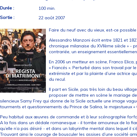
Durée :
100 min.
Sortie :
22 août 2007
Faire du neuf avec du vieux, est-ce possible
Alessandro Manzoni écrit entre 1821 et 1827,
chronique milanaise du XVIIème siècle » - p
contrariée, un enseignement essentiellement
En 2006 un metteur en scène, Franco Elica,
« Fiancés ». Perturbé dans son travail par l
extrémiste et par la plainte d’une actrice qu
du recul.
Il part en Sicile, pas très loin du beau villa
proposer de mettre en scène le mariage de l
silencieux Samy Frey qui donne de la Sicile actuelle une image vag
tourments et questionnements du Prince de Salina, le majestueux «
Peu habitué aux œuvres de commande et à leur scénographie forfait
A la fois dans un dédale romanesque - il tombe amoureux de la fian
qu’elle n’a pas désiré - et dans un labyrinthe mental dans lequel il s
Trouvant ainsi le courage de bousculer les assises d’une société a