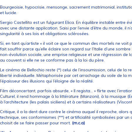
Bourgeoisie, hypocrisie, mensonge, sacrement matrimonial, instituti
et lucide.
Sergio Castellito est un fulgurant Elica. En équilibre instable entre
avec une distante application. Saisi par l’envie d’être du monde, il n
singularité à ses lois et obligations sclérosées.
Si, en tant qu’artiste « il voit ce que le commun des mortels ne voit pa
fait souffrir parce qu’elle éclaire son regard sur l’Italie d’une sombr
non-évolution sociale, une emprise religieuse et une régression de 
au couvent si elle ne se conforme pas à la loi du père.
Le cinéma de Bellochio reste (*) celui de l’insoumission, celui de la
liberté individuelle. Métaphorisée par cet arrachage du voile de la ma
l’épaisseur des illusions qui l’éloigne de la réalité.
Film déconcertant, parfois absurde, « Il regista… » flirte avec l’irration
Culturel, il rend hommage à la littérature (Manzoni), à la musique (Er
à l’architecture (les palais siciliens) et à certains réalisateurs (Visconti
Critique, il a la dent dure contre le cinéma auquel il reproche, alors 
technique, ses conformismes (**) et artificialité symbolisées par un
choisit de se faire passer pour mort.
(m.c.a)