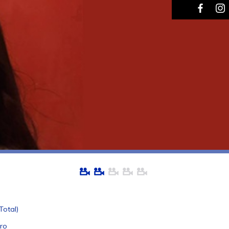
Total)
aro