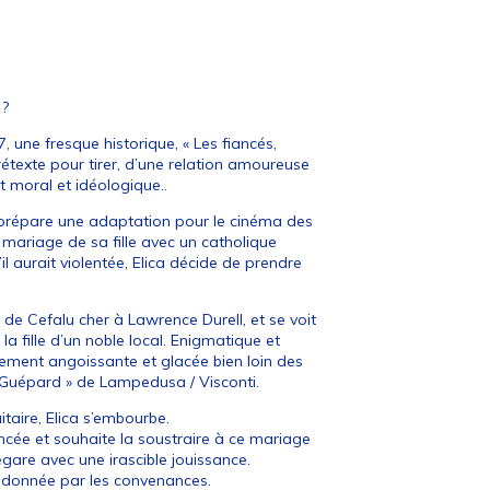
 ?
 une fresque historique, « Les fiancés,
rétexte pour tirer, d’une relation amoureuse
 moral et idéologique..
 prépare une adaptation pour le cinéma des
e mariage de sa fille avec un catholique
’il aurait violentée, Elica décide de prendre
ge de Cefalu cher à Lawrence Durell, et se voit
a fille d’un noble local. Enigmatique et
uement angoissante et glacée bien loin des
 Guépard » de Lampedusa / Visconti.
aire, Elica s’embourbe.
cée et souhaite la soustraire à ce mariage
’égare avec une irascible jouissance.
midonnée par les convenances.