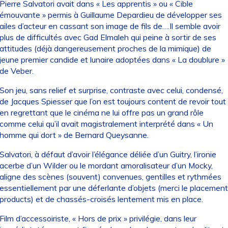
Pierre Salvatori avait dans « Les apprentis » ou « Cible
émouvante » permis à Guillaume Depardieu de développer ses
ailes d’acteur en cassant son image de fils de….Il semble avoir
plus de difficultés avec Gad Elmaleh qui peine à sortir de ses
attitudes (déjà dangereusement proches de la mimique) de
jeune premier candide et lunaire adoptées dans « La doublure »
de Veber.
Son jeu, sans relief et surprise, contraste avec celui, condensé,
de Jacques Spiesser que l’on est toujours content de revoir tout
en regrettant que le cinéma ne lui offre pas un grand rôle
comme celui qu’il avait magistralement interprété dans « Un
homme qui dort » de Bernard Queysanne.
Salvatori, à défaut d’avoir l’élégance déliée d’un Guitry, l’ironie
acerbe d’un Wilder ou le mordant amoralisateur d’un Mocky,
aligne des scènes (souvent) convenues, gentilles et rythmées
essentiellement par une déferlante d’objets (merci le placement
products) et de chassés-croisés lentement mis en place.
Film d’accessoiriste, « Hors de prix » privilégie, dans leur