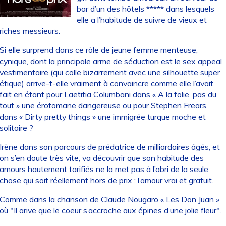
bar d’un des hôtels ***** dans lesquels
elle a l’habitude de suivre de vieux et
riches messieurs.
Si elle surprend dans ce rôle de jeune femme menteuse,
cynique, dont la principale arme de séduction est le sex appeal
vestimentaire (qui colle bizarrement avec une silhouette super
étique) arrive-t-elle vraiment à convaincre comme elle l’avait
fait en étant pour Laetitia Columbani dans « A la folie, pas du
tout » une érotomane dangereuse ou pour Stephen Frears,
dans « Dirty pretty things » une immigrée turque moche et
solitaire ?
Irène dans son parcours de prédatrice de milliardaires âgés, et
on s’en doute très vite, va découvrir que son habitude des
amours hautement tarifiés ne la met pas à l’abri de la seule
chose qui soit réellement hors de prix : l’amour vrai et gratuit.
Comme dans la chanson de Claude Nougaro « Les Don Juan »
où "Il arive que le coeur s’accroche aux épines d’une jolie fleur".