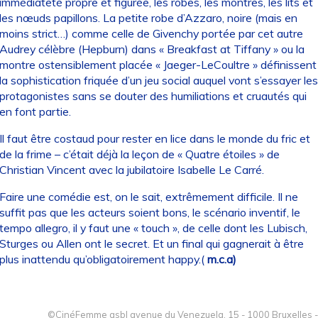
immédiateté propre et figurée, les robes, les montres, les lits et
les nœuds papillons. La petite robe d’Azzaro, noire (mais en
moins strict…) comme celle de Givenchy portée par cet autre
Audrey célèbre (Hepburn) dans « Breakfast at Tiffany » ou la
montre ostensiblement placée « Jaeger-LeCoultre » définissent
la sophistication friquée d’un jeu social auquel vont s’essayer les
protagonistes sans se douter des humiliations et cruautés qui
en font partie.
Il faut être costaud pour rester en lice dans le monde du fric et
de la frime – c’était déjà la leçon de « Quatre étoiles » de
Christian Vincent avec la jubilatoire Isabelle Le Carré.
Faire une comédie est, on le sait, extrêmement difficile. Il ne
suffit pas que les acteurs soient bons, le scénario inventif, le
tempo allegro, il y faut une « touch », de celle dont les Lubisch,
Sturges ou Allen ont le secret. Et un final qui gagnerait à être
plus inattendu qu’obligatoirement happy.(
m.c.a)
©CinéFemme asbl avenue du Venezuela, 15 - 1000 Bruxelles -