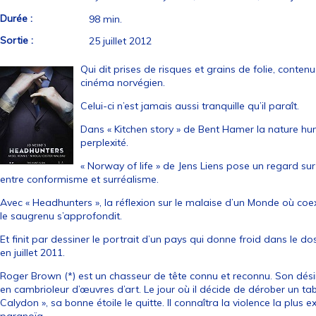
Durée :
98 min.
Sortie :
25 juillet 2012
Qui dit prises de risques et grains de folie, contenu 
cinéma norvégien.
Celui-ci n’est jamais aussi tranquille qu’il paraît.
Dans « Kitchen story » de Bent Hamer la nature hu
perplexité.
« Norway of life » de Jens Liens pose un regard su
entre conformisme et surréalisme.
Avec « Headhunters », la réflexion sur le malaise d’un Monde où coexis
le saugrenu s’approfondit.
Et finit par dessiner le portrait d’un pays qui donne froid dans le 
en juillet 2011.
Roger Brown (*) est un chasseur de tête connu et reconnu. Son dési
en cambrioleur d’œuvres d’art. Le jour où il décide de dérober un t
Calydon », sa bonne étoile le quitte. Il connaîtra la violence la plus e