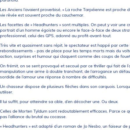
paranoïa.
Les Anciens l’avaient proverbisé, « La roche Tarpéienne est proche du
vie rêvée est souvent proche du cauchemar.
Les facettes de « Headhunters » sont multiples. On peut y voir une cr
portrait d’un homme égoïste ou encore le face-à-face de deux stra
professionnel, celui des GPS, adonné au profit-avant-tout.
Très vite et quasiment sans répit, le spectateur est happé par cette h
rebondissements - pas de place pour les temps morts mais du volta
action, surprises et humour qui claquent comme des coups de fouet
On frémit, on se sent provoqué et secoué par ce thriller qui fait de l
manipulation une arme à double tranchant, de l’arrogance un défaut
sordide de l’amour une réponse à nombre de difficultés.
Un chasseur dispose de plusieurs flèches dans son carquois. Lorsqu’il
utiliser.
Il lui suffit, pour atteindre sa cible, d’en décocher une. Ou deux.
Celles de Morten Tyldum sont redoutablement efficaces. Parce ce qu’e
pas l’alliance du brutal au cocasse.
« Headhunters » est adapté d’un roman de Jo Nesbo, un faiseur de p