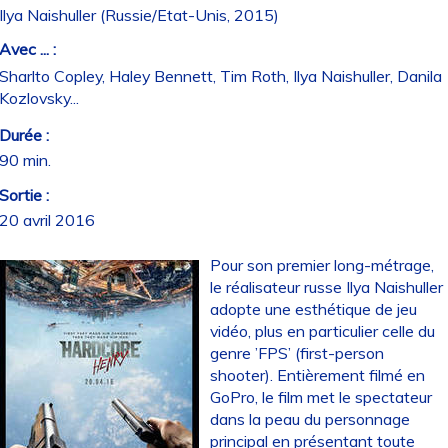
Ilya Naishuller (Russie/Etat-Unis, 2015)
Avec ... :
Sharlto Copley, Haley Bennett, Tim Roth, Ilya Naishuller, Danila
Kozlovsky...
Durée :
90 min.
Sortie :
20 avril 2016
Pour son premier long-métrage,
le réalisateur russe Ilya Naishuller
adopte une esthétique de jeu
vidéo, plus en particulier celle du
genre ’FPS’ (first-person
shooter). Entièrement filmé en
GoPro, le film met le spectateur
dans la peau du personnage
principal en présentant toute