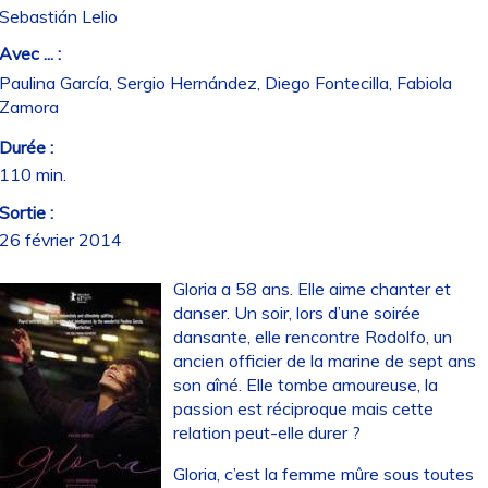
Sebastián Lelio
Avec ... :
Paulina García, Sergio Hernández, Diego Fontecilla, Fabiola
Zamora
Durée :
110 min.
Sortie :
26 février 2014
Gloria a 58 ans. Elle aime chanter et
danser. Un soir, lors d’une soirée
dansante, elle rencontre Rodolfo, un
ancien officier de la marine de sept ans
son aîné. Elle tombe amoureuse, la
passion est réciproque mais cette
relation peut-elle durer ?
Gloria, c’est la femme mûre sous toutes