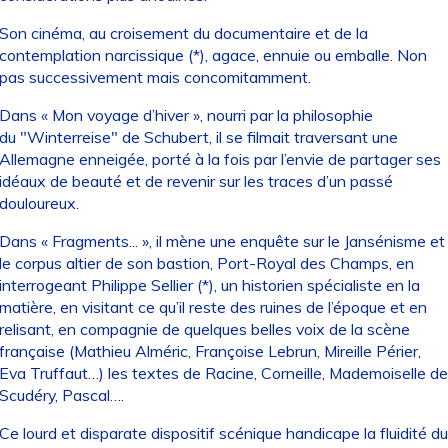
Son cinéma, au croisement du documentaire et de la
contemplation narcissique (*), agace, ennuie ou emballe. Non
pas successivement mais concomitamment.
Dans « Mon voyage d’hiver », nourri par la philosophie
du "Winterreise" de Schubert, il se filmait traversant une
Allemagne enneigée, porté à la fois par l’envie de partager ses
idéaux de beauté et de revenir sur les traces d’un passé
douloureux.
Dans « Fragments... », il mène une enquête sur le Jansénisme et
le corpus altier de son bastion, Port-Royal des Champs, en
interrogeant Philippe Sellier (*), un historien spécialiste en la
matière, en visitant ce qu’il reste des ruines de l’époque et en
relisant, en compagnie de quelques belles voix de la scène
française (Mathieu Alméric, Françoise Lebrun, Mireille Périer,
Eva Truffaut…) les textes de Racine, Corneille, Mademoiselle de
Scudéry, Pascal….
Ce lourd et disparate dispositif scénique handicape la fluidité du