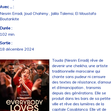
Avec ... :
Nesrin Erradi, Joud Chahimy , Jalila Talemsi, El Moustafa
Boutankite
Durée :
102 min.
Sortie :
18 décembre 2024
Touda (Nesrin Erradi) rêve de
devenir une cheikha, une artiste
traditionnelle marocaine qui
chante sans pudeur ni censure
des textes de résistance, d’amou
et d’émancipation , transmis
depuis des générations. Elle se
produit dans les bars de sa petite
ville et rêve des lumières de la
capitale Casablanca. Elle vit de