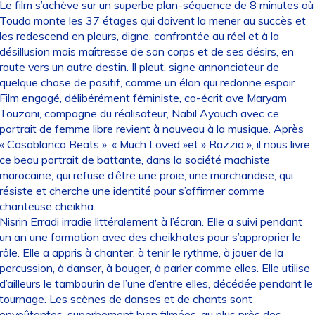
Le film s’achève sur un superbe plan-séquence de 8 minutes où
Touda monte les 37 étages qui doivent la mener au succès et
les redescend en pleurs, digne, confrontée au réel et à la
désillusion mais maîtresse de son corps et de ses désirs, en
route vers un autre destin. Il pleut, signe annonciateur de
quelque chose de positif, comme un élan qui redonne espoir.
Film engagé, délibérément féministe, co-écrit ave Maryam
Touzani, compagne du réalisateur, Nabil Ayouch avec ce
portrait de femme libre revient à nouveau à la musique. Après
« Casablanca Beats », « Much Loved »et » Razzia », il nous livre
ce beau portrait de battante, dans la société machiste
marocaine, qui refuse d’être une proie, une marchandise, qui
résiste et cherche une identité pour s’affirmer comme
chanteuse cheikha.
Nisrin Erradi irradie littéralement à l’écran. Elle a suivi pendant
un an une formation avec des cheikhates pour s’approprier le
rôle. Elle a appris à chanter, à tenir le rythme, à jouer de la
percussion, à danser, à bouger, à parler comme elles. Elle utilise
d’ailleurs le tambourin de l’une d’entre elles, décédée pendant le
tournage. Les scènes de danses et de chants sont
envoûtantes, superbement bien filmées, au plus près des