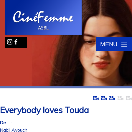
MENU
Everybody loves Touda
De ... :
Nabil Ayouch