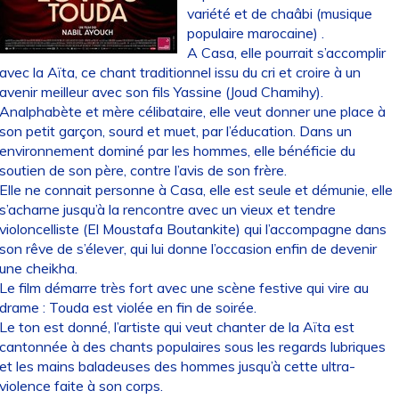
variété et de chaâbi (musique
populaire marocaine) .
A Casa, elle pourrait s’accomplir
avec la Aïta, ce chant traditionnel issu du cri et croire à un
avenir meilleur avec son fils Yassine (Joud Chamihy).
Analphabète et mère célibataire, elle veut donner une place à
son petit garçon, sourd et muet, par l’éducation. Dans un
environnement dominé par les hommes, elle bénéficie du
soutien de son père, contre l’avis de son frère.
Elle ne connait personne à Casa, elle est seule et démunie, elle
s’acharne jusqu’à la rencontre avec un vieux et tendre
violoncelliste (El Moustafa Boutankite) qui l’accompagne dans
son rêve de s’élever, qui lui donne l’occasion enfin de devenir
une cheikha.
Le film démarre très fort avec une scène festive qui vire au
drame : Touda est violée en fin de soirée.
Le ton est donné, l’artiste qui veut chanter de la Aïta est
cantonnée à des chants populaires sous les regards lubriques
et les mains baladeuses des hommes jusqu’à cette ultra-
violence faite à son corps.