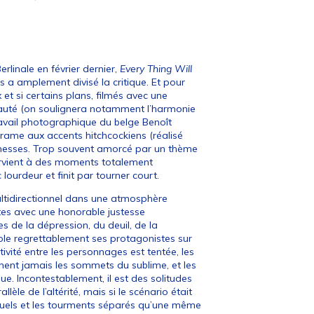
rlinale en février dernier,
Every Thing Will
 a amplement divisé la critique. Et pour
 et si certains plans, filmés avec une
beauté (on soulignera notamment l’harmonie
ravail photographique du belge Benoît
drame aux accents hitchcockiens (réalisé
omesses. Trop souvent amorcé par un thème
tervient à des moments totalement
ourdeur et finit par tourner court.
ltidirectionnel dans une atmosphère
ertes avec une honorable justesse
s de la dépression, du deuil, de la
isole regrettablement ses protagonistes sur
tivité entre les personnages est tentée, les
ignent jamais les sommets du sublime, et les
e. Incontestablement, il est des solitudes
èle de l’altérité, mais si le scénario était
duels et les tourments séparés qu’une même