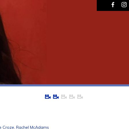
ée Croze, Rachel McAdams