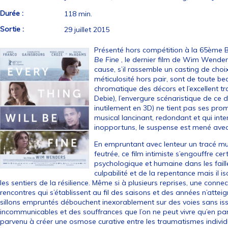
Durée :
118 min.
Sortie :
29 juillet 2015
Présenté hors compétition à la 65ème Be
Be Fine
, le dernier film de Wim Wenders
cause, s’il rassemble un casting de choix
méticulosité hors pair, sont de toute 
chromatique des décors et l’excellent t
Debie), l’envergure scénaristique de ce 
inutilement en 3D) ne tient pas ses pr
musical lancinant, redondant et qui in
inopportuns, le suspense est mené avec l
En empruntant avec lenteur un tracé mu
feutrée, ce film intimiste s’engouffre c
psychologique et humaine dans les faille
culpabilité et de la repentance mais il 
les sentiers de la résilience. Même si à plusieurs reprises, une connec
rencontres qui s’établissent au fil des saisons et des années n’atte
sillons empruntés débouchent inexorablement sur des voies sans issu
incommunicables et des souffrances que l’on ne peut vivre qu’en parall
parvenu à créer une osmose curative entre les traumatismes indivi