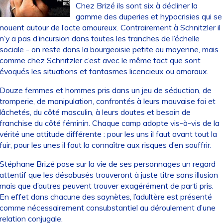
Chez Brizé ils sont six à décliner la
gamme des duperies et hypocrisies qui se
nouent autour de l’acte amoureux. Contrairement à Schnitzler il
n’y a pas d’incursion dans toutes les tranches de l’échelle
sociale - on reste dans la bourgeoisie petite ou moyenne, mais
comme chez Schnitzler c’est avec le même tact que sont
évoqués les situations et fantasmes licencieux ou amoraux.
Douze femmes et hommes pris dans un jeu de séduction, de
tromperie, de manipulation, confrontés à leurs mauvaise foi et
lâchetés, du côté masculin, à leurs doutes et besoin de
franchise du côté féminin. Chaque camp adopte vis-à-vis de la
vérité une attitude différente : pour les uns il faut avant tout la
fuir, pour les unes il faut la connaître aux risques d’en souffrir.
Stéphane Brizé pose sur la vie de ses personnages un regard
attentif que les désabusés trouveront à juste titre sans illusion
mais que d’autres peuvent trouver exagérément de parti pris.
En effet dans chacune des saynètes, l’adultère est présenté
comme nécessairement consubstantiel au déroulement d’une
relation conjugale.