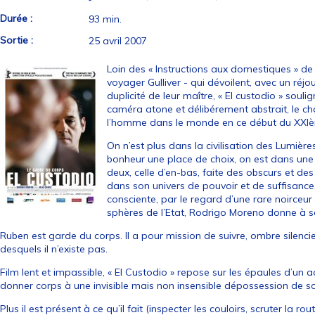
Durée :
93 min.
Sortie :
25 avril 2007
Loin des « Instructions aux domestiques » de
voyager Gulliver - qui dévoilent, avec un réjo
duplicité de leur maître, « El custodio » sou
caméra atone et délibérement abstrait, le c
l’homme dans le monde en ce début du XXIèm
On n’est plus dans la civilisation des Lumière
bonheur une place de choix, on est dans une 
deux, celle d’en-bas, faite des obscurs et de
dans son univers de pouvoir et de suffisance. 
consciente, par le regard d’une rare noirceur
sphères de l’Etat, Rodrigo Moreno donne à so
Ruben est garde du corps. Il a pour mission de suivre, ombre silenci
desquels il n’existe pas.
Film lent et impassible, « El Custodio » repose sur les épaules d’un a
donner corps à une invisible mais non insensible dépossession de so
Plus il est présent à ce qu’il fait (inspecter les couloirs, scruter la r