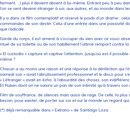
ferment, …) plus il devient absent à lui-même. Entrant peu à peu d
l’on se sent devenir étranger à soi, aux autres, et au monde dans le
Il y a dans ce film contemplatif et réservé le poids d’un drame : ce
commandes de son destin. Celui d’une entrée dans une passivité don
que radicale.
Garde du corps, il est amené à s’occuper du sien avec ce souci obse
rituel de sa toilette ou de son habillement l’ultime rempart contre 
« El custodio » capture et captive l’attention. Jusqu’où est-il possibl
même ?
Chacun a au moins une raison et une réponse à la déréliction qui l’ét
samedi soir » avait l’abrutissement professionnel et le disco pour s’
« L’étranger » avait en écho, à l’absurdité des choses, son indifférenc
Et Ruben dont on ne saisira un pan de son intimité qu’à travers son i
Film de souffrance, de silences mais aussi de rage. De celle, la plus
besoin, pour exister, de porter sur soi et sur le monde un regard qui
(*) déjà remarquable dans « Extrano » de Santiago Loza