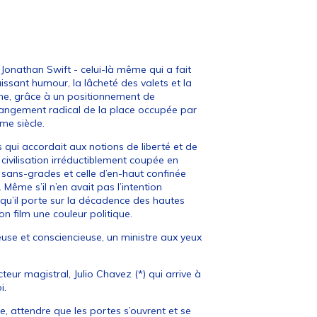
 Jonathan Swift - celui-là même qui a fait
uissant humour, la lâcheté des valets et la
ligne, grâce à un positionnement de
hangement radical de la place occupée par
e siècle.
s qui accordait aux notions de liberté et de
civilisation irréductiblement coupée en
s sans-grades et celle d’en-haut confinée
Même s’il n’en avait pas l’intention
 qu’il porte sur la décadence des hautes
n film une couleur politique.
euse et consciencieuse, un ministre aux yeux
cteur magistral, Julio Chavez (*) qui arrive à
i.
oute, attendre que les portes s’ouvrent et se