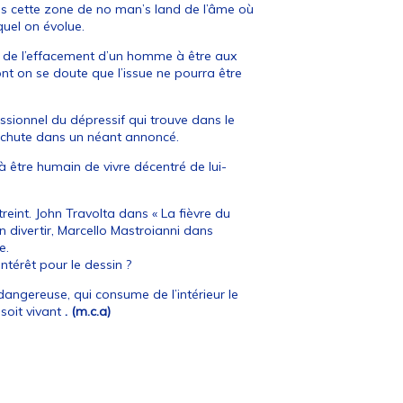
ans cette zone de no man’s land de l’âme où
quel on évolue.
lui de l’effacement d’un homme à être aux
t on se doute que l’issue ne pourra être
ssionnel du dépressif qui trouve dans le
la chute dans un néant annoncé.
e à être humain de vivre décentré de lui-
reint. John Travolta dans « La fièvre du
en divertir, Marcello Mastroianni dans
e.
ntérêt pour le dessin ?
 dangereuse, qui consume de l’intérieur le
 soit vivant
. (m.c.a)