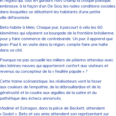
et regard qui, tout en gardant hors champ la critique politique,
embrasse, à la façon d’un De Sica, les rudes conditions sociales
dans lesquelles se débattent les habitants d’une petite
ville défavorisée.
Beto habite à Melo. Chaque jour, il parcourt à vélo les 60
kilomètres qui séparent sa bourgade de la frontière brésilienne,
pour y faire commerce de contrebande. Un jour, il apprend que
Jean-Paul II, en visite dans la région, compte faire une halte
dans sa cité.
Pourquoi ne pas accueillir les milliers de pèlerins attendus avec
des latrines neuves qui apporteront confort aux visiteurs et
revenus au concepteur de la « feuillée papale » ?
Cette trame scénaristique, les réalisateurs vont la tisser
aux couleurs de l’empathie, de la débrouillardise et de la
générosité et la coudre aux aiguilles de la satire et du
pathétique des échecs annoncés.
Vladimir et Estragon, dans la pièce de Beckett, attendent
« Godot ». Beto et ses amis attendent son représentant sur