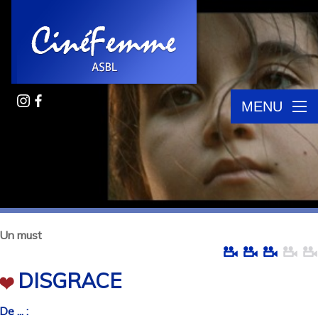
MENU
Un must
DISGRACE
De ... :