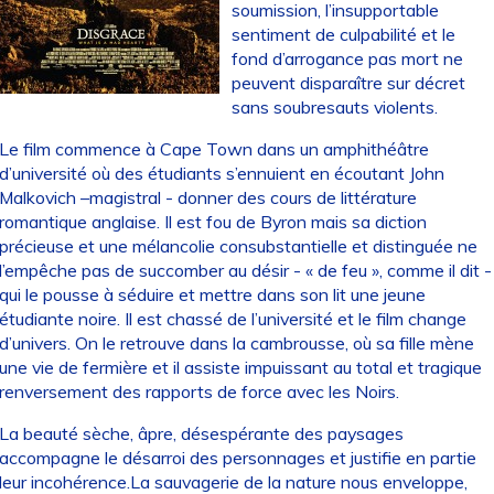
soumission, l’insupportable
sentiment de culpabilité et le
fond d’arrogance pas mort ne
peuvent disparaître sur décret
sans soubresauts violents.
Le film commence à Cape Town dans un amphithéâtre
d’université où des étudiants s’ennuient en écoutant John
Malkovich –magistral - donner des cours de littérature
romantique anglaise. Il est fou de Byron mais sa diction
précieuse et une mélancolie consubstantielle et distinguée ne
l’empêche pas de succomber au désir - « de feu », comme il dit -
qui le pousse à séduire et mettre dans son lit une jeune
étudiante noire. Il est chassé de l’université et le film change
d’univers. On le retrouve dans la cambrousse, où sa fille mène
une vie de fermière et il assiste impuissant au total et tragique
renversement des rapports de force avec les Noirs.
La beauté sèche, âpre, désespérante des paysages
accompagne le désarroi des personnages et justifie en partie
leur incohérence.La sauvagerie de la nature nous enveloppe,