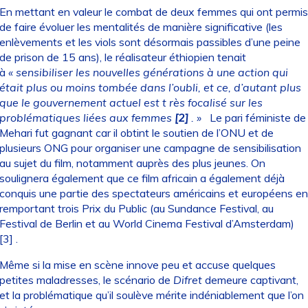
En mettant en valeur le combat de deux femmes qui ont permis
de faire évoluer les mentalités de manière significative (les
enlèvements et les viols sont désormais passibles d’une peine
de prison de 15 ans), le réalisateur éthiopien tenait
à
« sensibiliser les nouvelles générations à une action qui
était plus ou moins tombée dans l’oubli, et ce, d’autant plus
que le gouvernement actuel est t
rès focalisé sur les
problématiques liées aux femmes
[2]
. »
Le pari féministe de
Mehari fut gagnant car il obtint le soutien de l’ONU et de
plusieurs ONG pour organiser une campagne de sensibilisation
au sujet du film, notamment auprès des plus jeunes. On
soulignera également que ce film africain a également déjà
conquis une partie des spectateurs américains et européens en
remportant trois Prix du Public (au Sundance Festival, au
Festival de Berlin et au World Cinema Festival d’Amsterdam)
[3]
.
Même si la mise en scène innove peu et accuse quelques
petites maladresses, le scénario de
Difret
demeure captivant,
et la problématique qu’il soulève mérite indéniablement que l’on