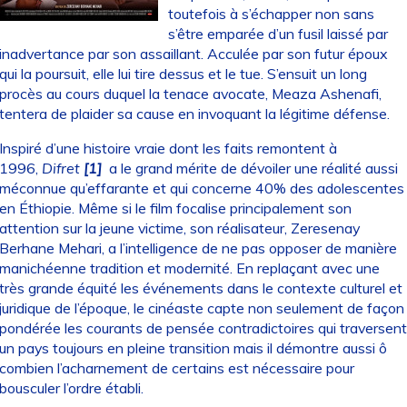
toutefois à s’échapper non sans
s’être emparée d’un fusil laissé par
inadvertance par son assaillant. Acculée par son futur époux
qui la poursuit, elle lui tire dessus et le tue. S’ensuit un long
procès au cours duquel la tenace avocate, Meaza Ashenafi,
tentera de plaider sa cause en invoquant la légitime défense.
Inspiré d’une histoire vraie dont les faits remontent à
1996,
Difret
[1]
a le grand mérite de dévoiler une réalité aussi
méconnue qu’effarante et qui concerne 40% des adolescentes
en Éthiopie. Même si le film focalise principalement son
attention sur la jeune victime, son réalisateur, Zeresenay
Berhane Mehari, a l’intelligence de ne pas opposer de manière
manichéenne tradition et modernité. En replaçant avec une
très grande équité les événements dans le contexte culturel et
juridique de l’époque, le cinéaste capte non seulement de façon
pondérée les courants de pensée contradictoires qui traversent
un pays toujours en pleine transition mais il démontre aussi ô
combien l’acharnement de certains est nécessaire pour
bousculer l’ordre établi.