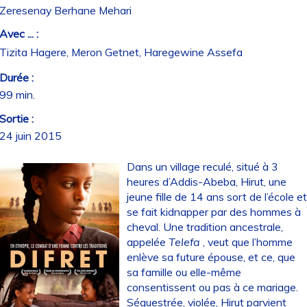
Zeresenay Berhane Mehari
Avec ... :
Tizita Hagere, Meron Getnet, Haregewine Assefa
Durée :
99 min.
Sortie :
24 juin 2015
Dans un village reculé, situé à 3
heures d’Addis-Abeba, Hirut, une
jeune fille de 14 ans sort de l’école e
se fait kidnapper par des hommes à
cheval. Une tradition ancestrale,
appelée
Telefa
, veut que l’homme
enlève sa future épouse, et ce, que
sa famille ou elle-même
consentissent ou pas à ce mariage.
Séquestrée, violée, Hirut parvient