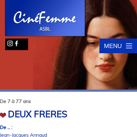
MENU
De 7 à 77 ans
DEUX FRERES
De ... :
Jean-Jacques Annaud