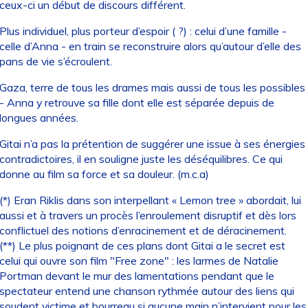
ceux-ci un début de discours différent.
Plus individuel, plus porteur d’espoir ( ?) : celui d’une famille -
celle d’Anna - en train se reconstruire alors qu’autour d’elle des
pans de vie s’écroulent.
Gaza, terre de tous les drames mais aussi de tous les possibles
- Anna y retrouve sa fille dont elle est séparée depuis de
longues années.
Gitai n’a pas la prétention de suggérer une issue à ses énergies
contradictoires, il en souligne juste les déséquilibres. Ce qui
donne au film sa force et sa douleur. (m.c.a)
(*) Eran Riklis dans son interpellant « Lemon tree » abordait, lui
aussi et à travers un procès l’enroulement disruptif et dès lors
conflictuel des notions d’enracinement et de déracinement.
(**) Le plus poignant de ces plans dont Gitai a le secret est
celui qui ouvre son film "Free zone" : les larmes de Natalie
Portman devant le mur des lamentations pendant que le
spectateur entend une chanson rythmée autour des liens qui
soudent victime et bourreau si aucune main n’intervient pour les