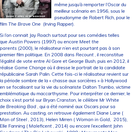
même jusqu’à remporter l’Oscar du
meilleur scénario en 1956, sous le
pseudonyme de Robert Rich, pour le
film
The Brave One
(Irving Rapper).
Si l’on connait Jay Roach surtout pour ses comédies telles
que
Austin Powers
(1997) ou encore
Meet the
parents
(2000), le réalisateur n’en est pourtant pas à son
premier film politique. En 2008 dans
Recount
, il reconstitue
l’égalité de vote entre Al Gore et George Bush, puis en 2012, il
réalise
Game Change
où il dresse le portrait de la candidate
républicaine Sarah Palin. Cette fois-ci le réalisateur revient sur
la période sombre de la « chasse aux sorcières » à Hollywood
en se focalisant sur la vie du scénariste Dalton Trumbo, victime
emblématique du maccarthysme. Pour interpréter ce dernier, le
choix s’est porté sur Bryan Cranston, le célèbre Mr White
de
Breaking Bad
, qui a été nominé aux Oscars pour sa
prestation. Au casting, on retrouve également Diane Lane (
Man of Steel
, 2013), Helen Mirren (
Woman in Gold,
2015),
Elle Fanning (
Maleficent
, 2014) ou encore l’excellent John