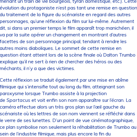
menant un train de vie bourgeois, tyran domestique, etc.). Cette
évolution du protagoniste n’est pas tant une remise en questio
du traitement de la figure du scénariste en regard des autres
personnages, qu’une réflexion du film sur lui-même. Autrement
dit, si dans un premier temps le film apparaît trop manichéen, il
va par la suite opérer un changement en montrant d’autres
facettes de son personnage principal, tendant à rendre les
autres moins diaboliques. Le sommet de cette remise en
question étant atteint lors de la scène finale où Dalton Trumbo
explique qu’il ne sert à rien de chercher des héros ou des
méchants, il n’y a que des victimes.
Cette réflexion se traduit également par une mise en abîme
filmique qui s’intensifie tout au long du film, atteignant son
paroxysme lorsque Trumbo assiste à la projection
de
Spartacus
et voit enfin son nom apparaître sur l’écran. La
caméra effectue alors un très gros plan sur l’œil gauche du
scénariste où les lettres de son nom viennent se réfléchir dans
le verre de ses lunettes. D’un point de vue cinématographique,
ce plan symbolise non seulement la réhabilitation de Trumbo au
sein de l’industrie filmique, mais plus encore la fin du