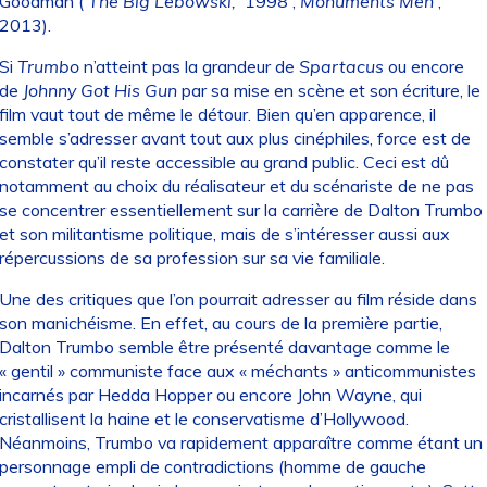
Goodman (
The Big Lebowski,
1998 ;
Monuments Men
,
2013).
Si
Trumbo
n’atteint pas la grandeur de
Spartacus
ou encore
de
Johnny Got His Gun
par sa mise en scène et son écriture, le
film vaut tout de même le détour. Bien qu’en apparence, il
semble s’adresser avant tout aux plus cinéphiles, force est de
constater qu’il reste accessible au grand public. Ceci est dû
notamment au choix du réalisateur et du scénariste de ne pas
se concentrer essentiellement sur la carrière de Dalton Trumbo
et son militantisme politique, mais de s’intéresser aussi aux
répercussions de sa profession sur sa vie familiale.
Une des critiques que l’on pourrait adresser au film réside dans
son manichéisme. En effet, au cours de la première partie,
Dalton Trumbo semble être présenté davantage comme le
« gentil » communiste face aux « méchants » anticommunistes
incarnés par Hedda Hopper ou encore John Wayne, qui
cristallisent la haine et le conservatisme d’Hollywood.
Néanmoins, Trumbo va rapidement apparaître comme étant un
personnage empli de contradictions (homme de gauche