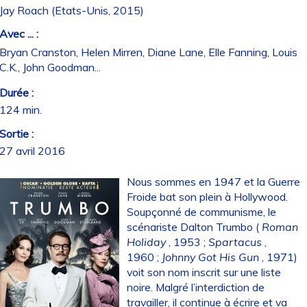
Jay Roach (Etats-Unis, 2015)
Avec ... :
Bryan Cranston, Helen Mirren, Diane Lane, Elle Fanning, Louis
C.K., John Goodman...
Durée :
124 min.
Sortie :
27 avril 2016
Nous sommes en 1947 et la Guerre
Froide bat son plein à Hollywood.
Soupçonné de communisme, le
scénariste Dalton Trumbo (
Roman
Holiday
, 1953 ;
Spartacus
,
1960 ;
Johnny Got His Gun
, 1971)
voit son nom inscrit sur une liste
noire. Malgré l’interdiction de
travailler, il continue à écrire et va