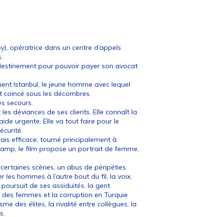
y), opératrice dans un centre d’appels
.
landestinement pour pouvoir payer son avocat
nt Istanbul, le jeune homme avec lequel
 et coincé sous les décombres.
les secours.
les déviances de ses clients. Elle connaît la
ide urgente. Elle va tout faire pour le
écurité.
mais efficace, tourné principalement à
-champ, le film propose un portrait de femme,
 certaines scènes, un abus de péripéties
 les hommes à l’autre bout du fil, la voix,
a poursuit de ses assiduités, la gent
n des femmes et la corruption en Turquie
me des élites, la rivalité entre collègues, la
s.