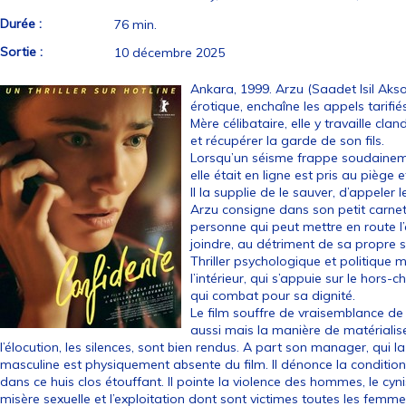
Durée :
76 min.
Sortie :
10 décembre 2025
Ankara, 1999. Arzu (Saadet Isil Akso
érotique, enchaîne les appels tarifiés
Mère célibataire, elle y travaille c
et récupérer la garde de son fils.
Lorsqu’un séisme frappe soudaineme
elle était en ligne est pris au piège
Il la supplie de le sauver, d’appeler 
Arzu consigne dans son petit carnet 
personne qui peut mettre en route l’a
joindre, au détriment de sa propre s
Thriller psychologique et politique 
l’intérieur, qui s’appuie sur le hors
qui combat pour sa dignité.
Le film souffre de vraisemblance de
aussi mais la manière de matérialiser
l’élocution, les silences, sont bien rendus. A part son manager, qui l
masculine est physiquement absente du film. Il dénonce la conditio
dans ce huis clos étouffant. Il pointe la violence des hommes, le cynis
misère sexuelle et l’exploitation dont sont victimes toutes les femme