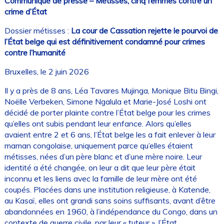
Communiqué de presse – Métisses, cinq femmes contre un
crime d’État
Dossier métisses :
La cour de Cassation rejette le pourvoi de
l’État belge qui est définitivement condamné pour crimes
contre l’humanité
Bruxelles, le 2 juin 2026
Il y a près de 8 ans, Léa Tavares Mujinga, Monique Bitu Bingi,
Noëlle Verbeken, Simone Ngalula et Marie-José Loshi ont
décidé de porter plainte contre l’État belge pour les crimes
qu’elles ont subis pendant leur enfance. Alors qu’elles
avaient entre 2 et 6 ans, l’État belge les a fait enlever à leur
maman congolaise, uniquement parce qu’elles étaient
métisses, nées d’un père blanc et d’une mère noire. Leur
identité a été changée, on leur a dit que leur père était
inconnu et les liens avec la famille de leur mère ont été
coupés. Placées dans une institution religieuse, à Katende,
au Kasaï, elles ont grandi sans soins suffisants, avant d’être
abandonnées en 1960, à l’indépendance du Congo, dans un
contexte de guerre civile, par leur « tuteur », l’État.