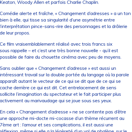
Keaton, Woody Allen et parfois Charlie Chaplin.
Comédie alerte et fraîche, « Changement d’adresses » a un ton
bien à elle, qui tisse sa singularité d’une asymétrie entre
l’interprétation pince-sans-rire des personnages et la drôlerie
de leur propos.
Ce film vraisemblablement réalisé avec trois francs six
sous rappelle – et c’est une très bonne nouvelle - qu’il est
possible de faire du chouette cinéma avec peu de moyens.
Sans oublier que « Changement d’adresse » est aussi un
intéressant travail sur la double portée du langage où la parole
apparaît autant le vecteur de ce qui se dit que de ce qui se
cache derrière ce qui est dit. Cet entrelacement de sens
sollicite l’imagination du spectateur et le fait participer plus
activement au marivaudage qui se joue sous ses yeux.
En cela « Changement d’adresse » ne se contente pas d’être
une approche mi-docte mi-cocasse d’un thème récurrent au
7ème art : l’amour et ses complications, il est aussi une
réflexion, même si elle a la légèreté d’un vol de phalène, sur le