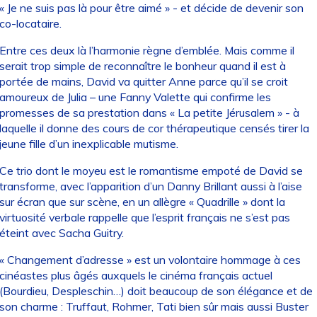
« Je ne suis pas là pour être aimé » - et décide de devenir son
co-locataire.
Entre ces deux là l’harmonie règne d’emblée. Mais comme il
serait trop simple de reconnaître le bonheur quand il est à
portée de mains, David va quitter Anne parce qu’il se croit
amoureux de Julia – une Fanny Valette qui confirme les
promesses de sa prestation dans « La petite Jérusalem » - à
laquelle il donne des cours de cor thérapeutique censés tirer la
jeune fille d’un inexplicable mutisme.
Ce trio dont le moyeu est le romantisme empoté de David se
transforme, avec l’apparition d’un Danny Brillant aussi à l’aise
sur écran que sur scène, en un allègre « Quadrille » dont la
virtuosité verbale rappelle que l’esprit français ne s’est pas
éteint avec Sacha Guitry.
« Changement d’adresse » est un volontaire hommage à ces
cinéastes plus âgés auxquels le cinéma français actuel
(Bourdieu, Despleschin…) doit beaucoup de son élégance et de
son charme : Truffaut, Rohmer, Tati bien sûr mais aussi Buster