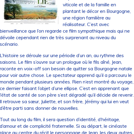
viticole et de la famille en
plantant le décor en Bourgogne,
une région familière au
réalisateur. C’est avec
bienveillance que l’on regarde ce film sympathique mais qui ne
dévoile cependant rien de très surprenant au niveau du
scénario.
L’histoire se déroule sur une période d’un an, au rythme des
saisons. Le film s’ouvre sur un prologue où le fils aîné, Jean,
raconte en voix-off son besoin de quitter sa Bourgogne natale
pour voir autre chose. Le spectateur apprend qu’il a parcouru le
monde pendant plusieurs années. Rien n’est montré du voyage,
ce dernier faisant l’objet d’une ellipse. C’est en apprenant que
l’état de santé de son père s’est dégradé qu’il décide de revenir.
Il retrouve sa sœur, Juliette, et son frère, Jérémy qui lui en veut
d’être parti sans donner de nouvelles.
Tout au long du film, il sera question d’identité, d’héritage,
d’amour et de complicité fraternelle. Si au départ, le cinéaste
place au centre du récit le personnage de Jean, les deux autres