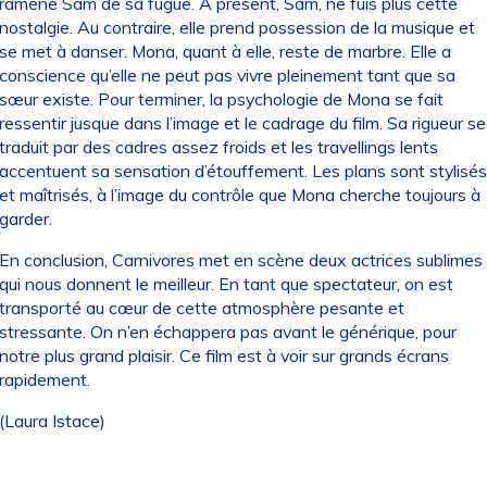
ramène Sam de sa fugue. À présent, Sam, ne fuis plus cette
nostalgie. Au contraire, elle prend possession de la musique et
se met à danser. Mona, quant à elle, reste de marbre. Elle a
conscience qu’elle ne peut pas vivre pleinement tant que sa
sœur existe. Pour terminer, la psychologie de Mona se fait
ressentir jusque dans l’image et le cadrage du film. Sa rigueur se
traduit par des cadres assez froids et les travellings lents
accentuent sa sensation d’étouffement. Les plans sont stylisés
et maîtrisés, à l’image du contrôle que Mona cherche toujours à
garder.
En conclusion, Carnivores met en scène deux actrices sublimes
qui nous donnent le meilleur. En tant que spectateur, on est
transporté au cœur de cette atmosphère pesante et
stressante. On n’en échappera pas avant le générique, pour
notre plus grand plaisir. Ce film est à voir sur grands écrans
rapidement.
(Laura Istace)