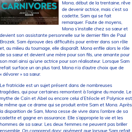
Mona, début de la trentaine, rêve
de devenir actrice, mais c’est sa
cadette, Sam qui se fait
remarquer. Faute de moyens,
Mona s’installe chez sa sœur et
devient son assistante personnelle sur le dernier film de Paul
Brozek. Sam éprouve des difficultés pour entrer dans son rôle
et, au milieu du tournage, elle disparaît. Mona enfile alors le rôle
de sa sœur et devient une mère pour son fils, une amante pour
son mari ainsi qu’une actrice pour son réalisateur. Lorsque Sam
refait surface un an plus tard, Mona n’a d’autre choix que de
« dévorer » sa sœur.
Le fratricide est un sujet présent dans de nombreuses
tragédies, qui pour certaines remontent à l’origine du monde. Le
mythe de Caïn et Abel ou encore celui d’Etéocle et Polynice est
le même que ce drame qui se produit entre Sam et Mona. Après
la disparition de Sam, Mona cesse de vivre dans l’ombre de sa
cadette et gagne en assurance. Elle s’approprie la vie et les
hommes de sa sœur. Les deux femmes ne peuvent pas briller
ensemble. On comprend donc aisément que lorsque Sam refait