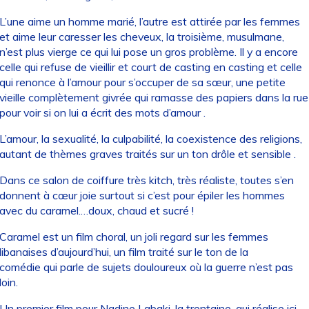
L’une aime un homme marié, l’autre est attirée par les femmes
et aime leur caresser les cheveux, la troisième, musulmane,
n’est plus vierge ce qui lui pose un gros problème. Il y a encore
celle qui refuse de vieillir et court de casting en casting et celle
qui renonce à l’amour pour s’occuper de sa sœur, une petite
vieille complètement givrée qui ramasse des papiers dans la rue
pour voir si on lui a écrit des mots d’amour .
L’amour, la sexualité, la culpabilité, la coexistence des religions,
autant de thèmes graves traités sur un ton drôle et sensible .
Dans ce salon de coiffure très kitch, très réaliste, toutes s’en
donnent à cœur joie surtout si c’est pour épiler les hommes
avec du caramel.…doux, chaud et sucré !
Caramel est un film choral, un joli regard sur les femmes
libanaises d’aujourd’hui, un film traité sur le ton de la
comédie qui parle de sujets douloureux où la guerre n’est pas
loin.
Un premier film pour Nadine Labaki, la trentaine, qui réalise ici