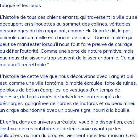
fatigué et les loups.
L’histoire de tous ces chiens errants, qui traversent la ville ou se
découpent en silhouettes au sommet des collines, véritables
personnages du film rappelant, comme Hu Guan le dit, la part
animale qui sommeille en chacun de nous : "Une animalité qui
peut se manifester lorsqu’il nous faut faire preuve de courage
ou défier l’autorité. Comme une sorte de nature primitive, mais
que nous choisissons trop souvent de laisser endormie. Ce qui
me paraît regrettable."
L’histoire de cette ville que nous découvrons avec Lang et qui
est, comme une ville fantôme, à moitié écroulée, faite de ruines,
de blocs de béton éparpillés, de vestiges d’un temps de
richesse, de terrils ornés de belvédères, entrecoupés de
décharges, gangrénée de hordes de motards et au beau milieu,
un cirque abandonné avec un pauvre tigre, nourri à la bouillie.
Et enfin, dans ce univers surréaliste, voué à la disparition, c’est
l’histoire de ces habitants et de leur survie avant que les
bulldozers, au nom du progrès, viennent raser leur maison. C’est