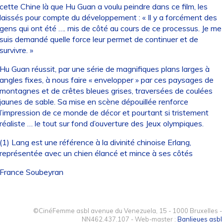
cette Chine là que Hu Guan a voulu peindre dans ce film, les
laissés pour compte du développement : « Il y a forcément des
gens qui ont été …. mis de côté au cours de ce processus. Je me
suis demandé quelle force leur permet de continuer et de
survivre. »
Hu Guan réussit, par une série de magnifiques plans larges à
angles fixes, à nous faire « envelopper » par ces paysages de
montagnes et de crêtes bleues grises, traversées de coulées
jaunes de sable. Sa mise en scène dépouillée renforce
l’impression de ce monde de décor et pourtant si tristement
réaliste … le tout sur fond d’ouverture des Jeux olympiques.
(1) Lang est une référence à la divinité chinoise Erlang,
représentée avec un chien élancé et mince à ses côtés
France Soubeyran
©CinéFemme asbl avenue du Venezuela, 15 - 1000 Bruxelles -
NN462.437.107 - Web-master :
Banlieues asbl