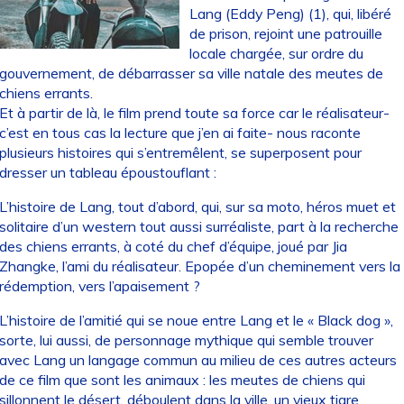
Lang (Eddy Peng) (1), qui, libéré
de prison, rejoint une patrouille
locale chargée, sur ordre du
gouvernement, de débarrasser sa ville natale des meutes de
chiens errants.
Et à partir de là, le film prend toute sa force car le réalisateur-
c’est en tous cas la lecture que j’en ai faite- nous raconte
plusieurs histoires qui s’entremêlent, se superposent pour
dresser un tableau époustouflant :
L’histoire de Lang, tout d’abord, qui, sur sa moto, héros muet et
solitaire d’un western tout aussi surréaliste, part à la recherche
des chiens errants, à coté du chef d’équipe, joué par Jia
Zhangke, l’ami du réalisateur. Epopée d’un cheminement vers la
rédemption, vers l’apaisement ?
L’histoire de l’amitié qui se noue entre Lang et le « Black dog »,
sorte, lui aussi, de personnage mythique qui semble trouver
avec Lang un langage commun au milieu de ces autres acteurs
de ce film que sont les animaux : les meutes de chiens qui
sillonnent le désert, déboulent dans la ville, un vieux tigre