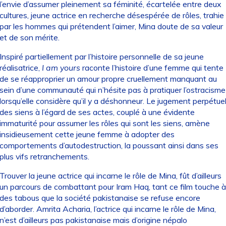
l’envie d’assumer pleinement sa féminité, écartelée entre deux
cultures, jeune actrice en recherche désespérée de rôles, trahie
par les hommes qui prétendent l’aimer, Mina doute de sa valeur
et de son mérite.
Inspiré partiellement par l’histoire personnelle de sa jeune
réalisatrice,
I am yours
raconte l’histoire d’une femme qui tente
de se réapproprier un amour propre cruellement manquant au
sein d’une communauté qui n’hésite pas à pratiquer l’ostracisme
lorsqu’elle considère qu’il y a déshonneur. Le jugement perpétue
des siens à l’égard de ses actes, couplé à une évidente
immaturité pour assumer les rôles qui sont les siens, amène
insidieusement cette jeune femme à adopter des
comportements d’autodestruction, la poussant ainsi dans ses
plus vifs retranchements.
Trouver la jeune actrice qui incarne le rôle de Mina, fût d’ailleurs
un parcours de combattant pour Iram Haq, tant ce film touche à
des tabous que la société pakistanaise se refuse encore
d’aborder. Amrita Acharia, l’actrice qui incarne le rôle de Mina,
n’est d’ailleurs pas pakistanaise mais d’origine népalo