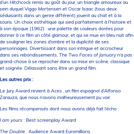
d’un Hitchcock remis au goût du jour, un triangle amoureux au
sein duquel Viggo Mortensen et Oscar Isaac (tous deux
séduisants dans un genre différent) jouent au chat et à la
souris. Un choix esthétique qui sied parfaitement à l’histoire et
à son époque (1962) : une palette de couleurs dorées pour
donner à ce film un côté glamour, et qui se mue en bleu nuit afin
de souligner les zones d’ombre et la duplicité de ses
personnages. Divertissant dans son intrigue et accrocheur
dans ses rebondissements,
The Two Faces of January
n’a pas
grand-chose à se reprocher dans sa mise en scène, classique
et soignée. Délassant sans être un grand film.
Les autres prix :
Le Jury Award revient à
Aces
, un film espagnol d’Alfonso
Zarauza, que nous n’avons malheureusement pu voir.
Les films récompensés dont nous avons déjà fait l’écho :
I am yours
: Best screenplay Award
The Double
: Audience Award Euromillions