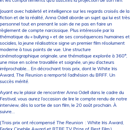
Jouant avec habileté et intelligence sur les regards croisés de la
fiction et de la réalité, Anna Odell aborde un sujet qui lui est très
personnel tout en prenant le soin de ne pas en faire un
règlement de compte narcissique. Plus intéressée par la
thématique du « bullying » et de ses conséquences humaines et
sociales, la jeune réalisatrice signe un premier film résolument
moderne à tous points de vue. Une structure
cinématographique originale, une thématique explorée à 360°,
une mise en scène travaillée et soignée, un jeu d’acteurs
irréprochable… En décrochant trois prix, dont le White Iris
Award,
The Reunion
a remporté l’adhésion du BRFF. Un
succès mérité.
Ayant eu le plaisir de rencontrer Anna Odell dans le cadre du
Festival, vous aurez l’occasion de lire le compte rendu de notre
interview, dès la sortie de son film, le 20 août prochain. À
suivre…
(Trois prix ont récompensé
The Reunion
: White Iris Award,
Fedex Cinehile Award et RTBF TV Prize of Best Film.)