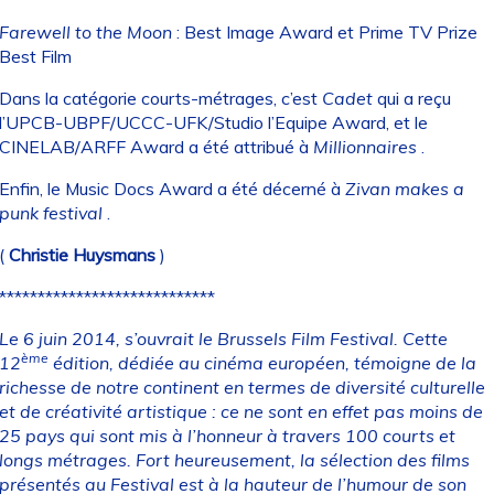
Farewell to the Moon
: Best Image Award et Prime TV Prize
Best Film
Dans la catégorie courts-métrages, c’est
Cadet
qui a reçu
l’UPCB-UBPF/UCCC-UFK/Studio l’Equipe Award, et le
CINELAB/ARFF Award a été attribué à
Millionnaires
.
Enfin, le Music Docs Award a été décerné à
Zivan makes a
punk festival
.
(
Christie Huysmans
)
****************************
Le 6 juin 2014, s’ouvrait le Brussels Film Festival. Cette
ème
12
édition, dédiée au cinéma européen, témoigne de la
richesse de notre continent en termes de diversité culturelle
et de créativité artistique : ce ne sont en effet pas moins de
25 pays qui sont mis à l’honneur à travers 100 courts et
longs métrages. Fort heureusement, la sélection des films
présentés au Festival est à la hauteur de l’humour de son