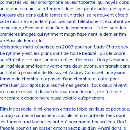
connectés via leur smartphone ou leur tablette, qui, noyés dans
un océan humain, se referment dans leur petite bulle ; des gens,
toujours des gens qui, le temps d’un trajet, se retrouvent côte à
côte mais ne se parlent pas, pensent, téléphonent, écoutent de
la musique, rêvassent, planifient le lendemain… Telles sont les
premières images qui rythment magnifiquement le dernier film
de Pascale Ferran, la
réalisatrice multi-césarisée en 2007 pour son
Lady Chatterley
Le rythme y est, les plans sont de toute beauté ; puis le cadre
se rétrécit et se fixe sur deux drôles d’oiseaux : Garry Newman,
un ingénieur américain vivant entre deux avions, en transit dans
un hôtel à proximité de Roissy, et Audrey Camuzet, une jeune
femme de chambre qui passe d’une chambre à l’autre pour
effectuer, jour après jour, les mêmes gestes. Tous deux rêvent
d’un autre envol : il décide de tout abandonner ; elle fait une
rencontre extraordinaire aussi volatile qu’éphémère…
Film inclassable, à mi-chemin entre la fable onirique et poétique,
la tragi-comédie humaine et sociale, et un conte de fées dont
les formes traditionnelles ont été sacrément bousculées,
Bird
People
pourrait en laisser circonspect plus d’un. Ancré dans la