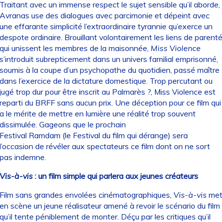
Traitant avec un immense respect le sujet sensible qu’il aborde,
Avranas use des dialogues avec parcimonie et dépeint avec
une effarante simplicité l’extraordinaire tyrannie qu’exerce un
despote ordinaire. Brouillant volontairement les liens de parent
qui unissent les membres de la maisonnée,
Miss Violence
s’introduit subrepticement dans un univers familial emprisonné,
soumis à la coupe d’un psychopathe du quotidien, passé maître
dans l’exercice de la dictature domestique. Trop percutant ou
jugé trop dur pour être inscrit au Palmarès ?, Miss Violence est
reparti du BRFF sans aucun prix. Une déception pour ce film qui
a le mérite de mettre en lumière une réalité trop souvent
dissimulée. Gageons que le prochain
Festival Ramdam (le Festival du film qui dérange) sera
l’occasion de révéler aux spectateurs ce film dont on ne sort
pas indemne.
Vis-à-vis
: un film simple qui parlera aux jeunes créateurs
Film sans grandes envolées cinématographiques,
Vis-à-vis
me
en scène un jeune réalisateur amené à revoir le scénario du film
qu’il tente péniblement de monter. Déçu par les critiques qu’il