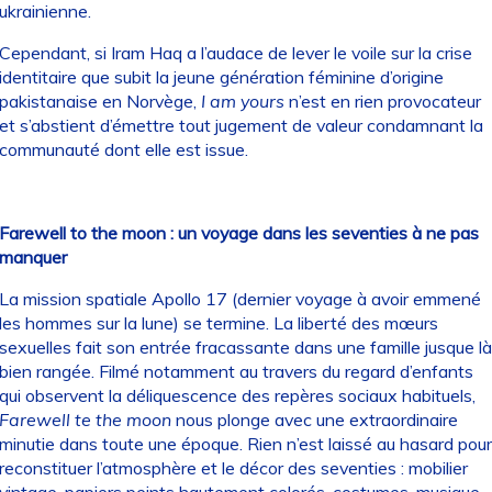
ukrainienne.
Cependant, si Iram Haq a l’audace de lever le voile sur la crise
identitaire que subit la jeune génération féminine d’origine
pakistanaise en Norvège,
I am yours
n’est en rien provocateur
et s’abstient d’émettre tout jugement de valeur condamnant la
communauté dont elle est issue.
Farewell to the moon : un voyage dans les seventies à ne pas
manquer
La mission spatiale Apollo 17 (dernier voyage à avoir emmené
les hommes sur la lune) se termine. La liberté des mœurs
sexuelles fait son entrée fracassante dans une famille jusque là
bien rangée. Filmé notamment au travers du regard d’enfants
qui observent la déliquescence des repères sociaux habituels,
Farewell te the moon
nous plonge avec une extraordinaire
minutie dans toute une époque. Rien n’est laissé au hasard pour
reconstituer l’atmosphère et le décor des seventies : mobilier
vintage, papiers peints hautement colorés, costumes, musique…