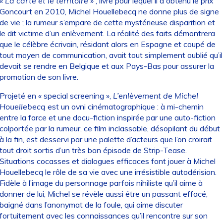
« La carte et le territoire »
, livre pour lequel il a obtenu le prix
Goncourt en 2010, Michel Houellebecq ne donne plus de signe
de vie ; la rumeur s’empare de cette mystérieuse disparition et
le dit victime d’un enlèvement. La réalité des faits démontrera
que le célèbre écrivain, résidant alors en Espagne et coupé de
tout moyen de communication, avait tout simplement oublié qu’i
devait se rendre en Belgique et aux Pays-Bas pour assurer la
promotion de son livre.
Projeté en « special screening »,
L’enlèvement de Michel
Houellebecq
est un ovni cinématographique : à mi-chemin
entre la farce et une docu-fiction inspirée par une auto-fiction
colportée par la rumeur, ce film inclassable, désopilant du début
à la fin, est desservi par une palette d’acteurs que l’on croirait
tout droit sortis d’un très bon épisode de Strip-Tease.
Situations cocasses et dialogues efficaces font jouer à Michel
Houellebecq le rôle de sa vie avec une irrésistible autodérision.
Fidèle à l’image du personnage parfois nihiliste qu’il aime à
donner de lui, Michel se révèle aussi être un passant effacé,
baigné dans l’anonymat de la foule, qui aime discuter
fortuitement avec les connaissances qu’il rencontre sur son