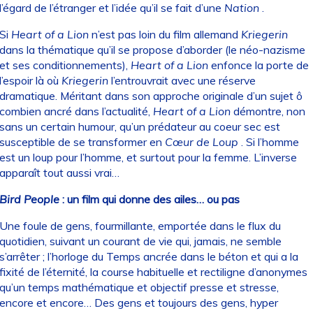
l’égard de l’étranger et l’idée qu’il se fait d’une
Nation
.
Si
Heart of a Lion
n’est pas loin du film allemand
Kriegerin
dans la thématique qu’il se propose d’aborder (le néo-nazisme
et ses conditionnements),
Heart of a Lion
enfonce la porte de
l’espoir là où
Kriegerin
l’entrouvrait avec une réserve
dramatique. Méritant dans son approche originale d’un sujet ô
combien ancré dans l’actualité,
Heart of a Lion
démontre, non
sans un certain humour, qu’un prédateur au coeur sec est
susceptible de se transformer en
Cœur de Loup
. Si l’homme
est un loup pour l’homme, et surtout pour la femme. L’inverse
apparaît tout aussi vrai…
Bird People
: un film qui donne des ailes… ou pas
Une foule de gens, fourmillante, emportée dans le flux du
quotidien, suivant un courant de vie qui, jamais, ne semble
s’arrêter ; l’horloge du Temps ancrée dans le béton et qui a la
fixité de l’éternité, la course habituelle et rectiligne d’anonymes
qu’un temps mathématique et objectif presse et stresse,
encore et encore… Des gens et toujours des gens, hyper