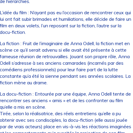
de hiérarchies.
L’idée du film : N’ayant pas eu l’occasion de rencontrer ceux qui
lui ont fait subir brimades et humiliations, elle décide de faire un
film en deux volets, l’un reposant sur la fiction, l’autre sur la
docu-fiction.
La fiction : Fruit de l’imaginaire de Anna Odell, la fiction met en
scène ce qu’il serait advenu si elle avait été présente à cette
fameuse réunion de retrouvailles. Jouant son propre rôle, Anna
Odell s’adresse à ses anciens camarades (incarnés par des
comédiens professionnels) pour leur faire part de la lutte
constante qu’a été la sienne pendant ses années scolaires. La
fiction mène au drame.
La docu-fiction : Entourée par une équipe, Anna Odell tente de
rencontrer ses anciens « amis » et de les confronter au film
qu’elle a mis en scène.
Tirée, selon la réalisatrice, des réels entretiens qu’elle a pu
obtenir avec ses condisciples, la docu-fiction (elle aussi jouée
par de vrais acteurs) place en vis-à-vis les réactions imaginées
et les comportements qu’a suscités la projection de son film.