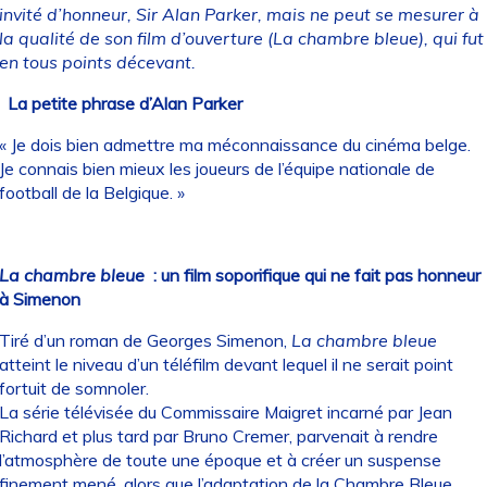
invité d’honneur, Sir Alan Parker, mais ne peut se mesurer à
la qualité de son film d’ouverture (La chambre bleue), qui fut
en tous points décevant.
La petite phrase d’Alan Parker
« Je dois bien admettre ma méconnaissance du cinéma belge.
Je connais bien mieux les joueurs de l’équipe nationale de
football de la Belgique. »
La chambre bleue
: un film soporifique qui ne fait pas honneur
à Simenon
Tiré d’un roman de Georges Simenon,
La chambre bleue
atteint le niveau d’un téléfilm devant lequel il ne serait point
fortuit de somnoler.
La série télévisée du Commissaire Maigret incarné par Jean
Richard et plus tard par Bruno Cremer, parvenait à rendre
l’atmosphère de toute une époque et à créer un suspense
finement mené, alors que l’adaptation de la Chambre Bleue