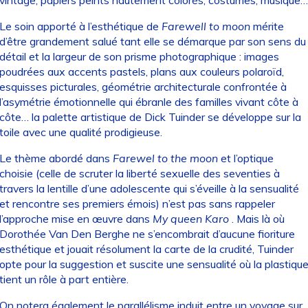
Le soin apporté à l’esthétique de
Farewell to moon
mérite
d’être grandement salué tant elle se démarque par son sens du
détail et la largeur de son prisme photographique : images
poudrées aux accents pastels, plans aux couleurs polaroïd,
esquisses picturales, géométrie architecturale confrontée à
l’asymétrie émotionnelle qui ébranle des familles vivant côte à
côte… la palette artistique de Dick Tuinder se développe sur la
toile avec une qualité prodigieuse.
Le thème abordé dans
Farewel to the moon
et l’optique
choisie (celle de scruter la liberté sexuelle des seventies à
travers la lentille d’une adolescente qui s’éveille à la sensualité
et rencontre ses premiers émois) n’est pas sans rappeler
l’approche mise en œuvre dans
My queen Karo
. Mais là où
Dorothée Van Den Berghe ne s’encombrait d’aucune fioriture
esthétique et jouait résolument la carte de la crudité, Tuinder
opte pour la suggestion et suscite une sensualité où la plastiqu
tient un rôle à part entière.
On notera également le parallélisme induit entre un voyage sur