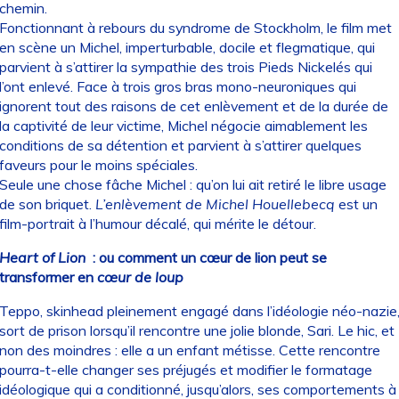
chemin.
Fonctionnant à rebours du syndrome de Stockholm, le film met
en scène un Michel, imperturbable, docile et flegmatique, qui
parvient à s’attirer la sympathie des trois Pieds Nickelés qui
l’ont enlevé. Face à trois gros bras mono-neuroniques qui
ignorent tout des raisons de cet enlèvement et de la durée de
la captivité de leur victime, Michel négocie aimablement les
conditions de sa détention et parvient à s’attirer quelques
faveurs pour le moins spéciales.
Seule une chose fâche Michel : qu’on lui ait retiré le libre usage
de son briquet.
L’enlèvement de Michel Houellebecq
est un
film-portrait à l’humour décalé, qui mérite le détour.
Heart of Lion
: ou comment un cœur de lion peut se
transformer en
cœur de loup
Teppo, skinhead pleinement engagé dans l’idéologie néo-nazie
sort de prison lorsqu’il rencontre une jolie blonde, Sari. Le hic, et
non des moindres : elle a un enfant métisse. Cette rencontre
pourra-t-elle changer ses préjugés et modifier le formatage
idéologique qui a conditionné, jusqu’alors, ses comportements à