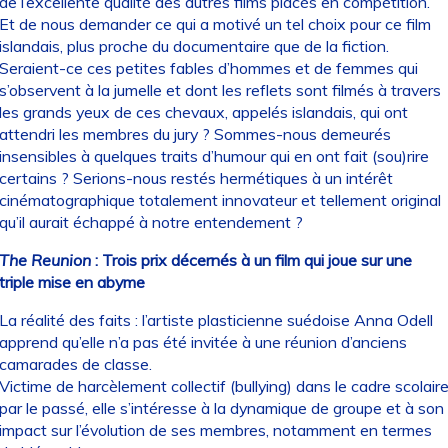
de l’excellente qualité des autres films placés en compétition.
Et de nous demander ce qui a motivé un tel choix pour ce film
islandais, plus proche du documentaire que de la fiction.
Seraient-ce ces petites fables d’hommes et de femmes qui
s’observent à la jumelle et dont les reflets sont filmés à travers
les grands yeux de ces chevaux, appelés islandais, qui ont
attendri les membres du jury ? Sommes-nous demeurés
insensibles à quelques traits d’humour qui en ont fait (sou)rire
certains ? Serions-nous restés hermétiques à un intérêt
cinématographique totalement innovateur et tellement original
qu’il aurait échappé à notre entendement ?
The Reunion
: Trois prix décernés à un film qui joue sur une
triple mise en abyme
La réalité des faits : l’artiste plasticienne suédoise Anna Odell
apprend qu’elle n’a pas été invitée à une réunion d’anciens
camarades de classe.
Victime de harcèlement collectif (bullying) dans le cadre scolair
par le passé, elle s’intéresse à la dynamique de groupe et à son
impact sur l’évolution de ses membres, notamment en termes