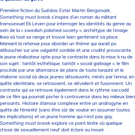
Première fiction du Suédois Ester Martin Bergsmark,
Something must break
s’inspire d’un roman du militant
transsexuel Eli Leven pour interroger les identités du genre au
sein de la « swedish polished society », archétype de l’image
Ikea où tout se range et trouve bien gentiment sa place.
Maniant la retenue pour aborder un thème qui aurait pu
déboucher sur une vulgarité sordide et une crudité provocante,
le jeune réalisateur opte pour le contraste dans la mise à nu de
son sujet : tantôt esthétique, tantôt « social garbage », le film
procède par une alternance de plans de toute beauté et le
réalisme social où deux jeunes désoeuvrés, minés par l’ennui, en
quête identitaire, se retrouvent, se dévoilent et fusionnent. Un
contraste qui se retrouve également dans le rythme saccadé
de ce film qui pourrait porter à controverse dans les milieux bien
pensants. Histoire d’amour complexe entre un androgyne en
quête de féminité (sans être sûr de vouloir en assumer toutes
les implications) et un jeune homme qui n’est pas gay,
Something must break
explore ce point limite où quelque
chose de sexuellement neuf doit éclore ou mourir.