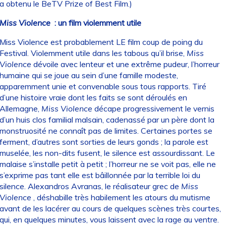
a obtenu le BeTV Prize of Best Film.)
Miss Violence
: un film violemment utile
Miss Violence est probablement LE film coup de poing du
Festival. Violemment utile dans les tabous qu’il brise,
Miss
Violence
dévoile avec lenteur et une extrême pudeur, l’horreur
humaine qui se joue au sein d’une famille modeste,
apparemment unie et convenable sous tous rapports. Tiré
d’une histoire vraie dont les faits se sont déroulés en
Allemagne,
Miss Violence
décape progressivement le vernis
d’un huis clos familial malsain, cadenassé par un père dont la
monstruosité ne connaît pas de limites. Certaines portes se
ferment, d’autres sont sorties de leurs gonds ; la parole est
muselée, les non-dits fusent, le silence est assourdissant. Le
malaise s’installe petit à petit ; l’horreur ne se voit pas, elle ne
s’exprime pas tant elle est bâillonnée par la terrible loi du
silence. Alexandros Avranas, le réalisateur grec de
Miss
Violence
, déshabille très habilement les atours du mutisme
avant de les lacérer au cours de quelques scènes très courtes,
qui, en quelques minutes, vous laissent avec la rage au ventre.