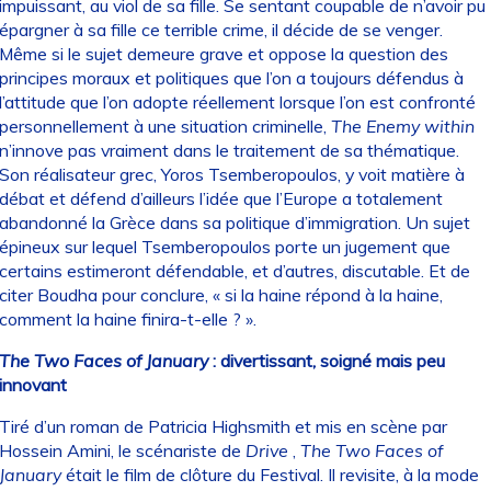
impuissant, au viol de sa fille. Se sentant coupable de n’avoir pu
épargner à sa fille ce terrible crime, il décide de se venger.
Même si le sujet demeure grave et oppose la question des
principes moraux et politiques que l’on a toujours défendus à
l’attitude que l’on adopte réellement lorsque l’on est confronté
personnellement à une situation criminelle,
The Enemy within
n’innove pas vraiment dans le traitement de sa thématique.
Son réalisateur grec, Yoros Tsemberopoulos, y voit matière à
débat et défend d’ailleurs l’idée que l’Europe a totalement
abandonné la Grèce dans sa politique d’immigration. Un sujet
épineux sur lequel Tsemberopoulos porte un jugement que
certains estimeront défendable, et d’autres, discutable. Et de
citer Boudha pour conclure, « si la haine répond à la haine,
comment la haine finira-t-elle ? ».
The Two Faces of January
: divertissant, soigné mais peu
innovant
Tiré d’un roman de Patricia Highsmith et mis en scène par
Hossein Amini, le scénariste de
Drive
,
The Two Faces
of
January
était le film de clôture du Festival. Il revisite, à la mode