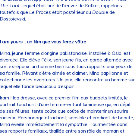
The Trial
, lequel était tiré de l’œuvre de Kafka ; rappelons
toutefois que
Le Procès
était postérieur au
Double
de
Dostoïevski.
I am yours
: un film que vous ferez vôtre
Mina, jeune femme d’origine pakistanaise, installée à Oslo, est
divorcée. Elle élève Félix, son jeune fils, en garde alternée avec
son ex-époux, un homme bien sous tous rapports aux yeux de
sa famille. Rêvant d’être aimée et d’aimer, Mina papillonne et
collectionne les aventures. Un jour, elle rencontre un homme sur
lequel elle fonde beaucoup d’espoir…
Iram Haq dresse, avec ce premier film aux budgets limités, le
portrait touchant d’une femme-enfant lumineuse qui, en dépit
de ses fêlures, tente coûte que coûte de maintenir un sourire
radieux. Personnage attachant, sensible et irradiant de beauté,
Mina éveille immédiatement la sympathie. Tourmentée dans
ses rapports familiaux, tiraillée entre son rôle de maman et