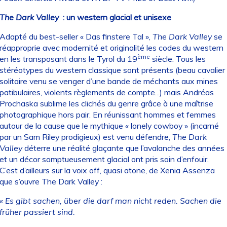
The Dark Valley
: un western glacial et unisexe
Adapté du best-seller « Das finstere Tal »,
The Dark Valley
se
réapproprie avec modernité et originalité les codes du western
ème
en les transposant dans le Tyrol du 19
siècle. Tous les
stéréotypes du western classique sont présents (beau cavalier
solitaire venu se venger d’une bande de méchants aux mines
patibulaires, violents règlements de compte...) mais Andréas
Prochaska sublime les clichés du genre grâce à une maîtrise
photographique hors pair. En réunissant hommes et femmes
autour de la cause que le mythique « lonely cowboy » (incarné
par un Sam Riley prodigieux) est venu défendre,
The Dark
Valley
déterre une réalité glaçante que l’avalanche des années
et un décor somptueusement glacial ont pris soin d’enfouir.
C’est d’ailleurs sur la voix off, quasi atone, de Xenia Assenza
que s’ouvre The Dark Valley :
« Es gibt sachen, über die darf man nicht reden.
Sachen die
früher passiert sind.