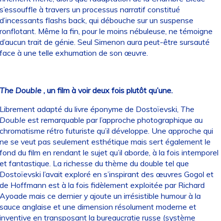
s’essouffle à travers un processus narratif constitué
d’incessants flashs back, qui débouche sur un suspense
ronflotant. Même la fin, pour le moins nébuleuse, ne témoigne
d’aucun trait de génie. Seul Simenon aura peut-être sursauté
face à une telle exhumation de son œuvre.
The Double
, un film à voir deux fois plutôt qu’une.
Librement adapté du livre éponyme de Dostoïevski,
The
Double
est remarquable par l’approche photographique au
chromatisme rétro futuriste qu’il développe. Une approche qui
ne se veut pas seulement esthétique mais sert également le
fond du film en rendant le sujet qu’il aborde, à la fois intemporel
et fantastique. La richesse du thème du double tel que
Dostoïevski l’avait exploré en s’inspirant des œuvres Gogol et
de Hoffmann est à la fois fidèlement exploitée par Richard
Ayoade mais ce dernier y ajoute un irrésistible humour à la
sauce anglaise et une dimension résolument moderne et
inventive en transposant la bureaucratie russe (système