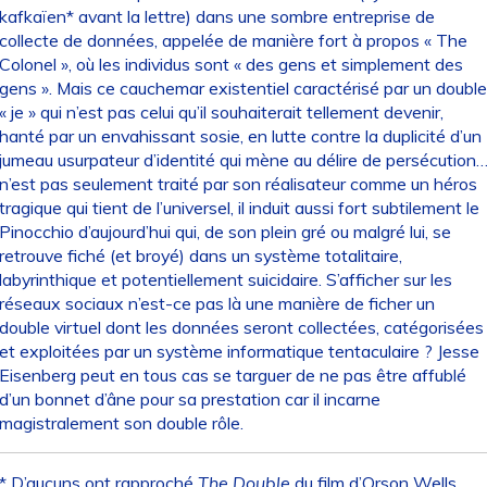
kafkaïen* avant la lettre) dans une sombre entreprise de
collecte de données, appelée de manière fort à propos « The
Colonel », où les individus sont « des gens et simplement des
gens ». Mais ce cauchemar existentiel caractérisé par un double
« je » qui n’est pas celui qu’il souhaiterait tellement devenir,
hanté par un envahissant sosie, en lutte contre la duplicité d’un
jumeau usurpateur d’identité qui mène au délire de persécution
n’est pas seulement traité par son réalisateur comme un héros
tragique qui tient de l’universel, il induit aussi fort subtilement le
Pinocchio d’aujourd’hui qui, de son plein gré ou malgré lui, se
retrouve fiché (et broyé) dans un système totalitaire,
labyrinthique et potentiellement suicidaire. S’afficher sur les
réseaux sociaux n’est-ce pas là une manière de ficher un
double virtuel dont les données seront collectées, catégorisées
et exploitées par un système informatique tentaculaire ? Jesse
Eisenberg peut en tous cas se targuer de ne pas être affublé
d’un bonnet d’âne pour sa prestation car il incarne
magistralement son double rôle.
* D’aucuns ont rapproché
The
Double
du film d’Orson Wells,