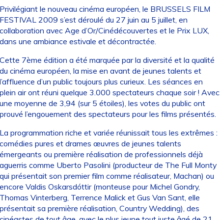
Privilégiant le nouveau cinéma européen, le BRUSSELS FILM
FESTIVAL 2009 s’est déroulé du 27 juin au 5 juillet, en
collaboration avec Age d’Or/Cinédécouvertes et le Prix LUX,
dans une ambiance estivale et décontractée.
Cette 7ème édition a été marquée par la diversité et la qualité
du cinéma européen, la mise en avant de jeunes talents et
l’affluence d’un public toujours plus curieux. Les séances en
plein air ont réuni quelque 3.000 spectateurs chaque soir ! Avec
une moyenne de 3,94 (sur 5 étoiles), les votes du public ont
prouvé l’engouement des spectateurs pour les films présentés.
La programmation riche et variée réunissait tous les extrêmes :
comédies pures et drames œuvres de jeunes talents
émergeants ou première réalisation de professionnels déjà
aguerris comme Uberto Pasolini (producteur de The Full Monty
qui présentait son premier film comme réalisateur, Machan) ou
encore Valdis Oskarsdóttir (monteuse pour Michel Gondry,
Thomas Vinterberg, Terrence Malick et Gus Van Sant, elle
présentait sa première réalisation, Country Wedding), des
cinéastes de tout âge, avec le plus jeune tout juste âgé de 21