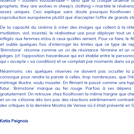
violence – souvent insoutenable – ainsi que la critique ardente de
prophets, they are wolves in sheep’s clothing » martèle le révéren
assez uniques. Ceci explique sans doute pourquoi Koolhoven
coproduction européenne plutôt que d’accepter l’offre de grands st
De la capacité du cinéma à créer des images qui collent à la ré
mutilation, viol, inceste), le réalisateur use pour déployer tout u
infligés aux femmes et/ou à ceux qu’elles aiment. Pour ce faire, le
et oublie quelques fois d’interroger les limites que ce type de rep
‘Brimstone’ résonne comme un cri de résistance féminine et un refu
pièges (cf. l’opposition hasardeuse qui est établie entre le personn
qui « accepte » sa condition) et se complait par moments dans sa p
Néanmoins, ces quelques réserves ne doivent pas occulter la pui
convoque pour rendre la parole à celles, trop nombreuses, que l’Hi
métrage illustre, voulu museler. En filmant le passé comme une h
futur, ‘Brimstone’ marque au fer rouge. Parfois à ses dépens
gratuitement. On retrouve chez Koolhoven la même hargne que chez 
et on ne s’étonne dès lors pas des réactions extrêmement contradic
des critiques à la dernière Mostra de Venise où il était présenté en Sé
Katia Peignois