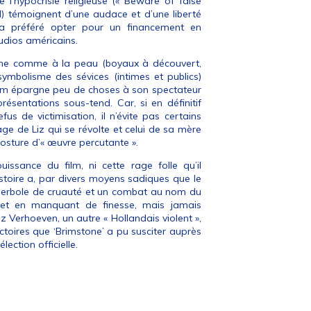
 l’hypocrisie religieuse (« Beware of false
d) témoignent d’une audace et d’une liberté
 a préféré opter pour un financement en
udios américains.
tine comme à la peau (boyaux à découvert,
n symbolisme des sévices (intimes et publics)
 film épargne peu de choses à son spectateur
résentations sous-tend. Car, si en définitif
s de victimisation, il n’évite pas certains
age de Liz qui se révolte et celui de sa mère
osture d’« œuvre percutante ».
ssance du film, ni cette rage folle qu’il
stoire a, par divers moyens sadiques que le
yperbole de cruauté et un combat au nom du
 et en manquant de finesse, mais jamais
Verhoeven, un autre « Hollandais violent »,
toires que ‘Brimstone’ a pu susciter auprès
lection officielle.