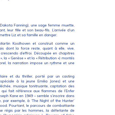
z (Dakota Fanning), une sage femme muette,
, leur fille et son beau-fils. L’arrivée d’un
mettre Liz et sa famille en danger.
s Martin Koolhoven et construit comme un
s dont la force reste, quant à elle, vive,
 crescendo d’effroi. Découpée en chapitres
 », la « Genèse » et la « Rétribution ») montés
el, la narration impose un rythme et une
aire et du thriller, porté par un casting
 spéciale à la jeune Emilia Jones) et une
échée, musique tonitruante, captation des
e qui fait référence aux flammes de l’Enfer
oseph Kane en 1949 – semble s’inscrire dans
e, par exemple, à ‘The Night of the Hunter’
twood. Pourtant, le parcours de combattante
ue régis par les hommes, la déferlante de