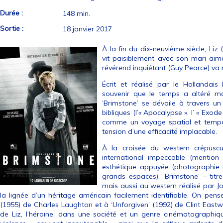
Durée :
148 min.
Sortie :
18 janvier 2017
À la fin du dix-neuvième siècle, Li
vit paisiblement avec son mari aimant
révérend inquiétant (Guy Pearce) va 
Écrit et réalisé par le Hollandai
souvenir que le temps a altéré mai
‘Brimstone’ se dévoile à travers un
bibliques (l’« Apocalypse », l’ « Exode
comme un voyage spatial et tempor
tension d’une efficacité implacable.
À la croisée du western crépuscul
international impeccable (mention
esthétique appuyée (photographie l
grands espaces), ‘Brimstone’ – titr
mais aussi au western réalisé par J
la lignée d’un héritage américain facilement identifiable. On pens
(1955) de Charles Laughton et à ‘Unforgiven’ (1992) de Clint Eas
de Liz, l’héroïne, dans une société et un genre cinématographiq