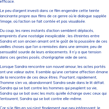
efficace.
Le peu d’argent investi dans ce film engendre cette teinte
lancinante propre aux films de ce genre où le dialogue supplée
l’image, où l’action se fait contée et pas visualisée.
Du coup, les rares instants d’action semblent déplacés,
empreints d’une nostalgie inexplicable ; les étreintes entre
Sandra et son ancien amant ont le goût de la poussière de ces
vieilles choses que l’on a remisées dans une armoire, peu de
sensualité sourde de leurs enlacements. Il n’y a que tension
dans ces gestes posés, chorégraphie vide de sens.
Lorsque Sandra rencontre son nouvel amour, les actes portés
ont une valeur autre. Il semble qu’une certaine affection émane
de la rencontre de ces deux êtres. Pourtant, rapidement,
l’homme s’en va, abandonnant Sandra seule dans le lit défait.
Sandra qui se bat contre les hommes qui peuplent sa vie,
Sandra qui se bat avec les mots qu’elle échange avec ceux qui
l’entourent, Sandra qui se bat contre elle-même.
Car si le film en soi n’est finalement que peu intéressant, le