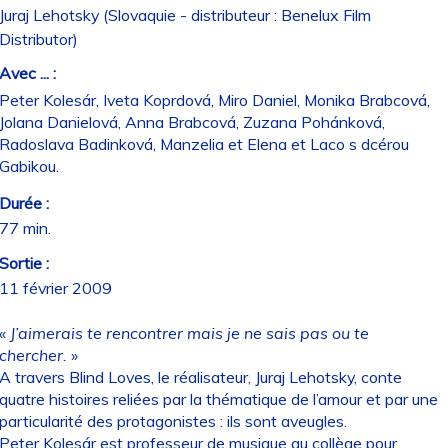
Juraj Lehotsky (Slovaquie - distributeur : Benelux Film
Distributor)
Avec ... :
Peter Kolesár, Iveta Koprdová, Miro Daniel, Monika Brabcová,
Jolana Danielová, Anna Brabcová, Zuzana Pohánková,
Radoslava Badinková, Manzelia et Elena et Laco s dcérou
Gabikou.
Durée :
77 min.
Sortie :
11 février 2009
«
J’aimerais te rencontrer mais je ne sais pas ou te
chercher.
»
A travers Blind Loves, le réalisateur, Juraj Lehotsky, conte
quatre histoires reliées par la thématique de l’amour et par une
particularité des protagonistes : ils sont aveugles.
Peter Kolesár est professeur de musique au collège pour