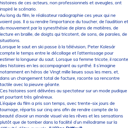
histoires de ces acteurs, non professionnels et aveugles, ont
inspiré le scénario.
Au long du film, le réalisateur radiographie ces yeux qui ne
voient pas. Il a su rendre l’importance du toucher, de l’audition e
du mouvement par la synesthésie de plans de matières, de
lecture en braille, de doigts qui tricotent, de sons, de paroles, de
situations.
Lorsque le saut en ski passe à la télévision, Peter Kolesár
compte le temps entre le décollage et l’atterrissage pour
estimer la longueur du saut. Lorsque sa femme tricote, il racont
des histoires en les accompagnant au synthé. Il s’imagine
notamment en héros de Vingt mille lieues sous les mers, et,
dans un changement total de facture, raconte sa rencontre
tactile avec la pieuvre géante.
Ces histoires sont délivrées au spectateur sur un mode pudique
et pourtant très généreux.
L’équipe du film a pris son temps, avec trente-six jours de
tournage, répartis sur cinq ans afin de rendre compte de la
beauté d’avoir un monde visuel via les rêves et les sensations
plutôt que de tomber dans la facilité d’un mélodrame sur la