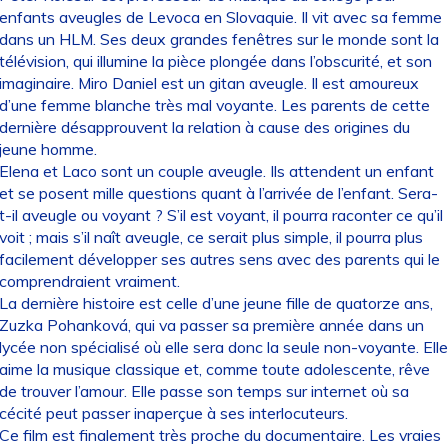
enfants aveugles de Levoca en Slovaquie. Il vit avec sa femme
dans un HLM. Ses deux grandes fenêtres sur le monde sont la
télévision, qui illumine la pièce plongée dans l’obscurité, et son
imaginaire. Miro Daniel est un gitan aveugle. Il est amoureux
d’une femme blanche très mal voyante. Les parents de cette
dernière désapprouvent la relation à cause des origines du
jeune homme.
Elena et Laco sont un couple aveugle. Ils attendent un enfant
et se posent mille questions quant à l’arrivée de l’enfant. Sera-
t-il aveugle ou voyant ? S’il est voyant, il pourra raconter ce qu’il
voit ; mais s’il naît aveugle, ce serait plus simple, il pourra plus
facilement développer ses autres sens avec des parents qui le
comprendraient vraiment.
La dernière histoire est celle d’une jeune fille de quatorze ans,
Zuzka Pohanková, qui va passer sa première année dans un
lycée non spécialisé où elle sera donc la seule non-voyante. Elle
aime la musique classique et, comme toute adolescente, rêve
de trouver l’amour. Elle passe son temps sur internet où sa
cécité peut passer inaperçue à ses interlocuteurs.
Ce film est finalement très proche du documentaire. Les vraies