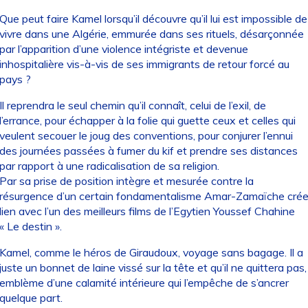
Que peut faire Kamel lorsqu’il découvre qu’il lui est impossible de
vivre dans une Algérie, emmurée dans ses rituels, désarçonnée
par l’apparition d’une violence intégriste et devenue
inhospitalière vis-à-vis de ses immigrants de retour forcé au
pays ?
Il reprendra le seul chemin qu’il connaît, celui de l’exil, de
l’errance, pour échapper à la folie qui guette ceux et celles qui
veulent secouer le joug des conventions, pour conjurer l’ennui
des journées passées à fumer du kif et prendre ses distances
par rapport à une radicalisation de sa religion.
Par sa prise de position intègre et mesurée contre la
résurgence d’un certain fondamentalisme Amar-Zamaïche cré
lien avec l’un des meilleurs films de l’Egytien Youssef Chahine
« Le destin ».
Kamel, comme le héros de Giraudoux, voyage sans bagage. Il a
juste un bonnet de laine vissé sur la tête et qu’il ne quittera pas,
emblème d’une calamité intérieure qui l’empêche de s’ancrer
quelque part.