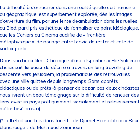
La difficulté à s’enraciner dans une réalité qu’elle soit humaine
ou géographique, est superbement explorée, dès les images
d’ouverture du film, par une lente déambulation dans les ruelles
du Bled, parti pris esthétique de formaliser ce point idéologique,
que les Cahiers du Cinéma qualifie de « frontière
métaphysique », de nouage entre l’envie de rester et celle de
vouloir partir.
Dans son beau film « Chronique d’une disparition » Elie Suleima
choisissait, lui aussi, de décrire à travers un long travelling de
descente vers Jérusalem, la problématique des retrouvailles
avec une ville quittée depuis longtemps. Sans apprêts
didactiques ou de prêts-à-penser de bazar, ces deux cinéastes
nous livrent un beau témoignage sur la difficulté de renouer des
liens avec un pays politiquement, socialement et religieusement
métastasé.
(m.c.a)
(*) « Il était une fois dans l’oued » de Djamel Bensalah ou « Beur
blanc rouge » de Mahmoud Zemmouri