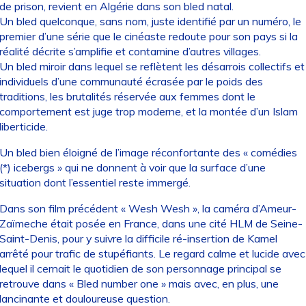
de prison, revient en Algérie dans son bled natal.
Un bled quelconque, sans nom, juste identifié par un numéro, le
premier d’une série que le cinéaste redoute pour son pays si la
réalité décrite s’amplifie et contamine d’autres villages.
Un bled miroir dans lequel se reflètent les désarrois collectifs et
individuels d’une communauté écrasée par le poids des
traditions, les brutalités réservée aux femmes dont le
comportement est juge trop moderne, et la montée d’un Islam
liberticide.
Un bled bien éloigné de l’image réconfortante des « comédies
(*) icebergs » qui ne donnent à voir que la surface d’une
situation dont l’essentiel reste immergé.
Dans son film précédent « Wesh Wesh », la caméra d’Ameur-
Zaïmeche était posée en France, dans une cité HLM de Seine-
Saint-Denis, pour y suivre la difficile ré-insertion de Kamel
arrêté pour trafic de stupéfiants. Le regard calme et lucide avec
lequel il cernait le quotidien de son personnage principal se
retrouve dans « Bled number one » mais avec, en plus, une
lancinante et douloureuse question.