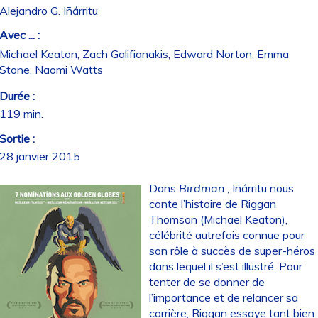
Alejandro G. Iñárritu
Avec ... :
Michael Keaton, Zach Galifianakis, Edward Norton, Emma
Stone, Naomi Watts
Durée :
119 min.
Sortie :
28 janvier 2015
Dans
Birdman
, Iñárritu nous
conte l’histoire de Riggan
Thomson (Michael Keaton),
célébrité autrefois connue pour
son rôle à succès de super-héros
dans lequel il s’est illustré. Pour
tenter de se donner de
l’importance et de relancer sa
carrière, Riggan essaye tant bien