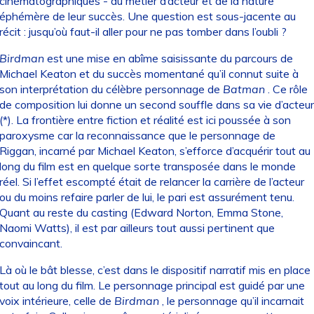
cinématographiques - du métier d’acteur et de la nature
éphémère de leur succès. Une question est sous-jacente au
récit : jusqu’où faut-il aller pour ne pas tomber dans l’oubli ?
Birdman
est une mise en abîme saisissante du parcours de
Michael Keaton et du succès momentané qu’il connut suite à
son interprétation du célèbre personnage de
Batman
. Ce rôle
de composition lui donne un second souffle dans sa vie d’acteur
(*). La frontière entre fiction et réalité est ici poussée à son
paroxysme car la reconnaissance que le personnage de
Riggan, incarné par Michael Keaton, s’efforce d’acquérir tout au
long du film est en quelque sorte transposée dans le monde
réel. Si l’effet escompté était de relancer la carrière de l’acteur
ou du moins refaire parler de lui, le pari est assurément tenu.
Quant au reste du casting (Edward Norton, Emma Stone,
Naomi Watts), il est par ailleurs tout aussi pertinent que
convaincant.
Là où le bât blesse, c’est dans le dispositif narratif mis en place
tout au long du film. Le personnage principal est guidé par une
voix intérieure, celle de
Birdman
, le personnage qu’il incarnait