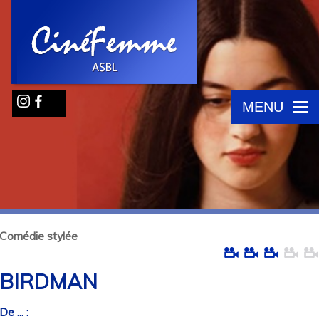
MENU
Comédie stylée
BIRDMAN
De ... :