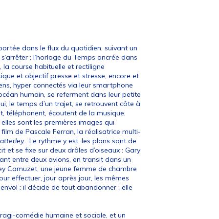
ortée dans le flux du quotidien, suivant un
 s’arrêter ; l’horloge du Temps ancrée dans
é, la course habituelle et rectiligne
e et objectif presse et stresse, encore et
ens, hyper connectés via leur smartphone
 océan humain, se referment dans leur petite
ui, le temps d’un trajet, se retrouvent côte à
t, téléphonent, écoutent de la musique,
Telles sont les premières images qui
ilm de Pascale Ferran, la réalisatrice multi-
atterley
. Le rythme y est, les plans sont de
it et se fixe sur deux drôles d’oiseaux : Gary
nt entre deux avions, en transit dans un
udrey Camuzet, une jeune femme de chambre
our effectuer, jour après jour, les mêmes
envol : il décide de tout abandonner ; elle
 tragi-comédie humaine et sociale, et un