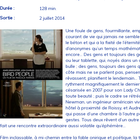
Durée :
128 min.
Sortie :
2 juillet 2014
Une foule de gens, fourmillante, emp
courant de vie qui jamais ne semble
le béton et qui a la fixité de l’éternit
d’anonymes qu’un temps mathématiqu
encore… Des gens et toujours des g
ou leur tablette, qui, noyés dans un
bulle ; des gens, toujours des gens q
côte mais ne se parlent pas, pensen
rêvassent, planifient le lendemain… 
rythment magnifiquement le dernier f
césarisée en 2007 pour son
Lady Ch
toute beauté ; puis le cadre se rétréc
Newman, un ingénieur américain viva
hôtel à proximité de Roissy, et A
qui passe d’une chambre à l’autre p
gestes. Tous deux rêvent d’un autre 
fait une rencontre extraordinaire aussi volatile qu’éphémère…
Film inclassable, à mi-chemin entre la fable onirique et poétique, la