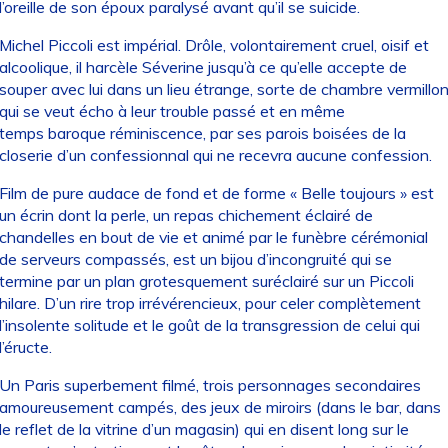
l’oreille de son époux paralysé avant qu’il se suicide.
Michel Piccoli est impérial. Drôle, volontairement cruel, oisif et
alcoolique, il harcèle Séverine jusqu’à ce qu’elle accepte de
souper avec lui dans un lieu étrange, sorte de chambre vermillo
qui se veut écho à leur trouble passé et en même
temps baroque réminiscence, par ses parois boisées de la
closerie d’un confessionnal qui ne recevra aucune confession.
Film de pure audace de fond et de forme « Belle toujours » est
un écrin dont la perle, un repas chichement éclairé de
chandelles en bout de vie et animé par le funèbre cérémonial
de serveurs compassés, est un bijou d’incongruité qui se
termine par un plan grotesquement suréclairé sur un Piccoli
hilare. D’un rire trop irrévérencieux, pour celer complètement
l’insolente solitude et le goût de la transgression de celui qui
l’éructe.
Un Paris superbement filmé, trois personnages secondaires
amoureusement campés, des jeux de miroirs (dans le bar, dans
le reflet de la vitrine d’un magasin) qui en disent long sur le