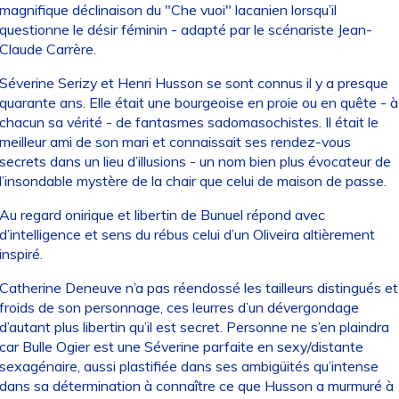
magnifique déclinaison du "Che vuoi" lacanien lorsqu’il
questionne le désir féminin - adapté par le scénariste Jean-
Claude Carrère.
Séverine Serizy et Henri Husson se sont connus il y a presque
quarante ans. Elle était une bourgeoise en proie ou en quête - à
chacun sa vérité - de fantasmes sadomasochistes. Il était le
meilleur ami de son mari et connaissait ses rendez-vous
secrets dans un lieu d’illusions - un nom bien plus évocateur de
l’insondable mystère de la chair que celui de maison de passe.
Au regard onirique et libertin de Bunuel répond avec
d’intelligence et sens du rébus celui d’un Oliveira altièrement
inspiré.
Catherine Deneuve n’a pas réendossé les tailleurs distingués et
froids de son personnage, ces leurres d’un dévergondage
d’autant plus libertin qu’il est secret. Personne ne s’en plaindra
car Bulle Ogier est une Séverine parfaite en sexy/distante
sexagénaire, aussi plastifiée dans ses ambigüités qu’intense
dans sa détermination à connaître ce que Husson a murmuré à