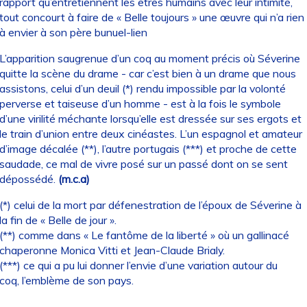
rapport qu’entretiennent les êtres humains avec leur intimité,
tout concourt à faire de « Belle toujours » une œuvre qui n’a rien
à envier à son père bunuel-lien
L’apparition saugrenue d’un coq au moment précis où Séverine
quitte la scène du drame - car c’est bien à un drame que nous
assistons, celui d’un deuil (*) rendu impossible par la volonté
perverse et taiseuse d’un homme - est à la fois le symbole
d’une virilité méchante lorsqu’elle est dressée sur ses ergots et
le train d’union entre deux cinéastes. L’un espagnol et amateur
d’image décalée (**), l’autre portugais (***) et proche de cette
saudade, ce mal de vivre posé sur un passé dont on se sent
dépossédé.
(m.c.a)
(*) celui de la mort par défenestration de l’époux de Séverine à
la fin de « Belle de jour ».
(**) comme dans « Le fantôme de la liberté » où un gallinacé
chaperonne Monica Vitti et Jean-Claude Brialy.
(***) ce qui a pu lui donner l’envie d’une variation autour du
coq, l’emblème de son pays.