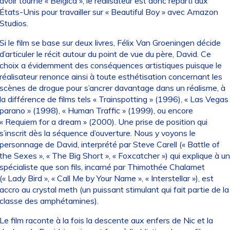
avoir tourné « Belgica », le réalisateur est donc reparti aux
États-Unis pour travailler sur « Beautiful Boy » avec Amazon
Studios.
Si le film se base sur deux livres, Félix Van Groeningen décide
d’articuler le récit autour du point de vue du père, David. Ce
choix a évidemment des conséquences artistiques puisque le
réalisateur renonce ainsi à toute esthétisation concernant les
scènes de drogue pour s’ancrer davantage dans un réalisme, à
la différence de films tels « Trainspotting » (1996), « Las Vegas
parano » (1998), « Human Traffic » (1999), ou encore
« Requiem for a dream » (2000). Une prise de position qui
s’inscrit dès la séquence d’ouverture. Nous y voyons le
personnage de David, interprété par Steve Carell (« Battle of
the Sexes », « The Big Short », « Foxcatcher ») qui explique à un
spécialiste que son fils, incarné par Thimothée Chalamet
(« Lady Bird », « Call Me by Your Name », « Interstellar »), est
accro au crystal meth (un puissant stimulant qui fait partie de la
classe des amphétamines).
Le film raconte à la fois la descente aux enfers de Nic et la