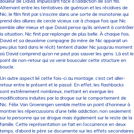
douleur de David, impuissant face à l’addiction de son fils.
Alternant entre les tentatives de guérison et les récidives de
Nic, le film finit par s’inscrire dans une sorte de monotonie qui
prend des allures de cercle vicieux car à chaque fois que Nic
semble aller mieux et que David pense qu’ils arrivent à contrôler
la situation, Nic finit par replonger de plus belle. À chaque fois,
David et sa deuxième compagne (la mère de Nic apparait un
peu plus tard dans le récit) tentent d’aider Nic jusqu’au moment
où David comprend qu’on ne peut pas sauver les gens. Là est le
point de non-retour qui va venir bousculer cette structure en
boucle.
Un autre aspect lié cette fois-ci au montage, c’est cet aller-
retour entre le présent et le passé. En effet, les flashbacks
sont extrêmement nombreux, mettant en exergue les
modifications induites par la drogue sur le comportement de
Nic. Félix Van Groeningen semble mettre un point d’honneur à
montrer les répercussions d’une telle addiction, non seulement
sur la personne qui se drogue mais également sur le reste de la
famille. Cette représentation se fait en l’occurrence en deux
temps, d’abord le père se documente sur les effets secondaires