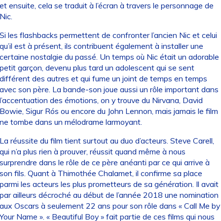
et ensuite, cela se traduit à l’écran à travers le personnage de
Nic.
Si les flashbacks permettent de confronter l’ancien Nic et celui
qu’il est à présent, ils contribuent également à installer une
certaine nostalgie du passé. Un temps où Nic était un adorable
petit garçon, devenu plus tard un adolescent qui se sent
différent des autres et qui fume un joint de temps en temps
avec son père. La bande-son joue aussi un rôle important dans
l’accentuation des émotions, on y trouve du Nirvana, David
Bowie, Sigur Rós ou encore du John Lennon, mais jamais le film
ne tombe dans un mélodrame larmoyant.
La réussite du film tient surtout au duo d’acteurs. Steve Carell,
qui n’a plus rien à prouver, réussit quand même à nous
surprendre dans le rôle de ce père anéanti par ce qui arrive à
son fils. Quant à Thimothée Chalamet, il confirme sa place
parmi les acteurs les plus prometteurs de sa génération. Il avait
par ailleurs décroché au début de l’année 2018 une nomination
aux Oscars à seulement 22 ans pour son rôle dans « Call Me by
Your Name ». « Beautiful Boy » fait partie de ces films qui nous