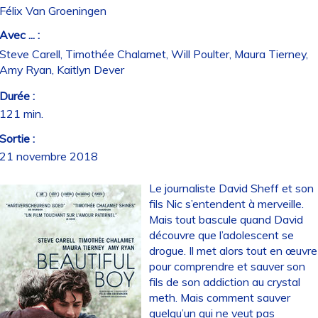
Félix Van Groeningen
Avec ... :
Steve Carell, Timothée Chalamet, Will Poulter, Maura Tierney,
Amy Ryan, Kaitlyn Dever
Durée :
121 min.
Sortie :
21 novembre 2018
Le journaliste David Sheff et son
fils Nic s’entendent à merveille.
Mais tout bascule quand David
découvre que l’adolescent se
drogue. Il met alors tout en œuvre
pour comprendre et sauver son
fils de son addiction au crystal
meth. Mais comment sauver
quelqu’un qui ne veut pas