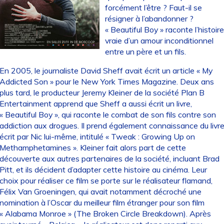
forcément l’être ? Faut-il se
résigner à l’abandonner ?
« Beautiful Boy » raconte l’histoir
vraie d’un amour inconditionnel
entre un père et un fils.
En 2005, le journaliste David Sheff avait écrit un article « My
Addicted Son » pour le New York Times Magazine. Deux ans
plus tard, le producteur Jeremy Kleiner de la société Plan B
Entertainment apprend que Sheff a aussi écrit un livre,
« Beautiful Boy », qui raconte le combat de son fils contre son
addiction aux drogues. Il prend également connaissance du livr
écrit par Nic lui-même, intitulé « Tweak : Growing Up on
Methamphetamines ». Kleiner fait alors part de cette
découverte aux autres partenaires de la société, incluant Brad
Pitt, et ils décident d’adapter cette histoire au cinéma. Leur
choix pour réaliser ce film se porte sur le réalisateur flamand,
Félix Van Groeningen, qui avait notamment décroché une
nomination à l’Oscar du meilleur film étranger pour son film
« Alabama Monroe » (The Broken Circle Breakdown). Après