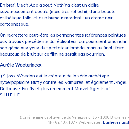
En bref,
Much Ado about Nothing
c’est un délire
savoureusement décalé (mais très réfléchi), d’une beauté
esthétique folle, et d’un humour mordant : un drame noir
cartoonesque.
On regrettera peut-être les permanentes références pointues
aux travaux précédents du réalisateur, qui pourraient amoindrir
son génie aux yeux du spectateur lambda, mais au final : faire
beaucoup de bruit sur ce film ne serait pas pour rien.
Aurélie Waeterinckx
(*) Joss Whedon est le créateur de la série archétype
hyperpopulaire Buffy contre les Vampires, et également Angel,
Dollhouse, Firefly et plus récemment Marvel Agents of
S.H.I.E.L.D.
©CinéFemme asbl avenue du Venezuela, 15 - 1000 Bruxelles -
NN462.437.107 - Web-master :
Banlieues asbl