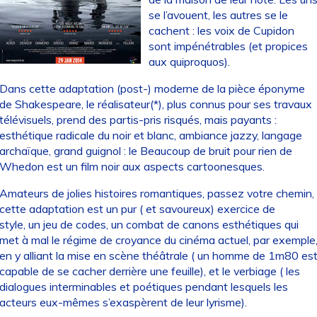
se l’avouent, les autres se le
cachent : les voix de Cupidon
sont impénétrables (et propices
aux quiproquos).
Dans cette adaptation (post-) moderne de la pièce éponyme
de Shakespeare, le réalisateur(*), plus connus pour ses travaux
télévisuels, prend des partis-pris risqués, mais payants :
esthétique radicale du noir et blanc, ambiance jazzy, langage
archaïque, grand guignol : le Beaucoup de bruit pour rien de
Whedon est un film noir aux aspects cartoonesques.
Amateurs de jolies histoires romantiques, passez votre chemin,
cette adaptation est un pur ( et savoureux) exercice de
style, un jeu de codes, un combat de canons esthétiques qui
met à mal le régime de croyance du cinéma actuel, par exemple
en y alliant la mise en scène théâtrale ( un homme de 1m80 es
capable de se cacher derrière une feuille), et le verbiage ( les
dialogues interminables et poétiques pendant lesquels les
acteurs eux-mêmes s’exaspèrent de leur lyrisme).