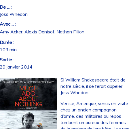
De ... :
Joss Whedon
Avec ... :
Amy Acker, Alexis Denisof, Nathan Fillion
Durée :
109 min.
Sortie :
29 janvier 2014
Si William Shakespeare était de
notre siècle, il se ferait appeler
Joss Whedon.
Venice, Amérique, venus en visite
chez un ancien compagnon
d’arme, des militaires au repos
tombent amoureux des femmes
de la maison de leur hôte. Les un