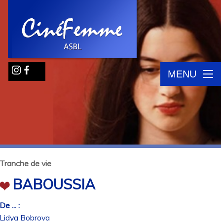
MENU
Tranche de vie
BABOUSSIA
De ... :
Lidya Bobrova