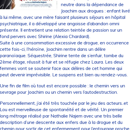
neutre dans la dépendance de
Joachim aux drogues : enfant livr
à lui même, avec une mère faisant plusieurs séjours en hôpital
psychiatrique, il a développé une angoisse d’abandon omni
présente. Il entretient une relation teintée de passion sur un
fond pervers avec Shirine (Alexia Chardard).
Suite à une consommation excessive de drogue, en occurrence
cette fois-ci, l’héroïne, Joachim rentre dans un délire
paranoïaque. Séquestrée, Shirine tente de s’enfuir, tombe du
2ème étage, réussit à fuir et se réfugie chez Laura. Les deux
femmes vont se soutenir face aux délires de cet homme qui
peut devenir imprévisible. Le suspens est bien au rendez-vous.
Une fin de film où tout est encore possible : le chemin vers un
sevrage pour Joachim ou un chemin vers l’autodestruction.
Personnellement, j’ai été très touchée par le jeu des acteurs..et
Lou est merveilleuse de spontanéité et de vérité. Un premier
long métrage réalisé par Nathalie Najem avec une très belle
description d’une descente aux enfers due à la drogue et du
chemin pour sortir de cet enfermement pour l’entourage proche