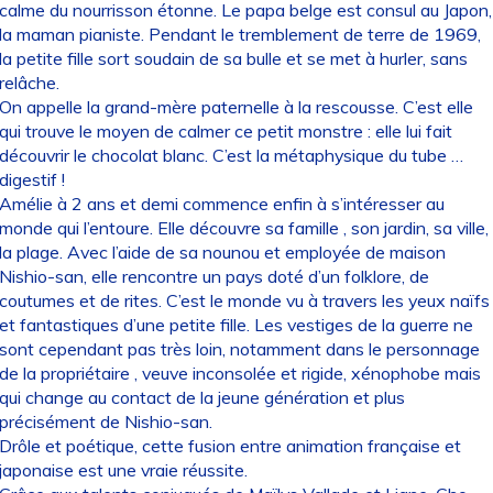
calme du nourrisson étonne. Le papa belge est consul au Japon,
la maman pianiste. Pendant le tremblement de terre de 1969,
la petite fille sort soudain de sa bulle et se met à hurler, sans
relâche.
On appelle la grand-mère paternelle à la rescousse. C’est elle
qui trouve le moyen de calmer ce petit monstre : elle lui fait
découvrir le chocolat blanc. C’est la métaphysique du tube …
digestif !
Amélie à 2 ans et demi commence enfin à s’intéresser au
monde qui l’entoure. Elle découvre sa famille , son jardin, sa ville,
la plage. Avec l’aide de sa nounou et employée de maison
Nishio-san, elle rencontre un pays doté d’un folklore, de
coutumes et de rites. C’est le monde vu à travers les yeux naïfs
et fantastiques d’une petite fille. Les vestiges de la guerre ne
sont cependant pas très loin, notamment dans le personnage
de la propriétaire , veuve inconsolée et rigide, xénophobe mais
qui change au contact de la jeune génération et plus
précisément de Nishio-san.
Drôle et poétique, cette fusion entre animation française et
japonaise est une vraie réussite.