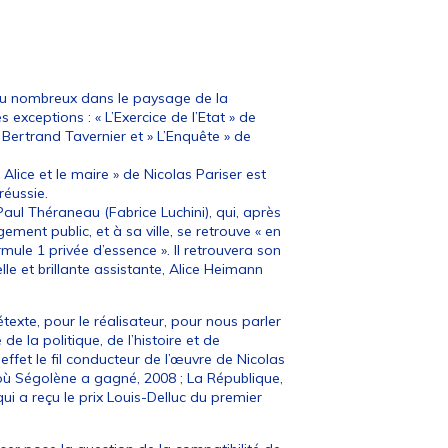
 peu nombreux dans le paysage de la
exceptions : « L’Exercice de l’Etat » de
e Bertrand Tavernier et » L’Enquête » de
lice et le maire » de Nicolas Pariser est
réussie.
Paul Théraneau (Fabrice Luchini), qui, après
ement public, et à sa ville, se retrouve « en
le 1 privée d’essence ». Il retrouvera son
e et brillante assistante, Alice Heimann
rétexte, pour le réalisateur, pour nous parler
de la politique, de l’histoire et de
n effet le fil conducteur de l’œuvre de Nicolas
 où Ségolène a gagné, 2008 ; La République,
ui a reçu le prix Louis-Delluc du premier