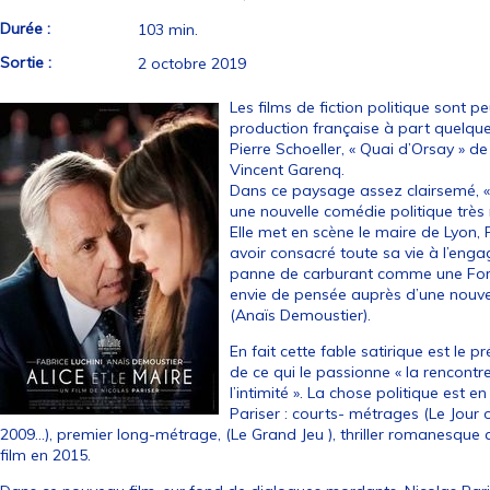
Durée :
103 min.
Sortie :
2 octobre 2019
Les films de fiction politique sont
production française à part quelques 
Pierre Schoeller, « Quai d’Orsay » d
Vincent Garenq.
Dans ce paysage assez clairsemé, « A
une nouvelle comédie politique très 
Elle met en scène le maire de Lyon, 
avoir consacré toute sa vie à l’engag
panne de carburant comme une Formu
envie de pensée auprès d’une nouvell
(Anaïs Demoustier).
En fait cette fable satirique est le p
de ce qui le passionne « la rencontre 
l’intimité ». La chose politique est e
Pariser : courts- métrages (Le Jour
2009…), premier long-métrage, (Le Grand Jeu ), thriller romanesque q
film en 2015.