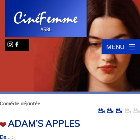
MENU
Comédie déjantée
ADAM’S APPLES
De ... :