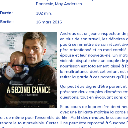
Bonnevie, May Andersen
Durée :
102 min.
Sortie :
16 mars 2016
Andreas est un jeune inspecteur de
en plus de son travail, les déboires
pas à se remettre de son récent divor
père attentionné et en mari comblé q
épouse et leur nouveau-né. Un matin
violente dispute chez un couple de 
nourrisson est totalement laissé à l
la maltraitance dont cet enfant est 
retirer la garde à ces parents qu’il
Qui peut être digne d’être parent et
présence deux couples diamétralem
questions, tout en évoquant sans am
Si au cours de la première demi-heur
avec une brillante maîtrise la corde 
dit de même pour l’ensemble du film. Au fil des minutes, le suspense 
rendre le tout prévisible. Certes, il ne peut être reproché à Susanne B