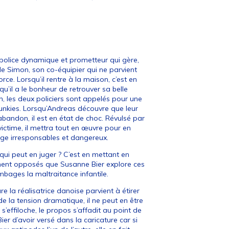
 police dynamique et prometteur qui gère,
 de Simon, son co-équipier qui ne parvient
ce. Lorsqu’il rentre à la maison, c’est en
u’il a le bonheur de retrouver sa belle
, les deux policiers sont appelés pour une
junkies. Lorsqu’Andreas découvre que leur
’abandon, il est en état de choc. Révulsé par
victime, il mettra tout en œuvre pour en
 juge irresponsables et dangereux.
 qui peut en juger ? C’est en mettant en
ent opposés que Susanne Bier explore ces
bages la maltraitance infantile.
e la réalisatrice danoise parvient à étirer
de la tension dramatique, il ne peut en être
s’effiloche, le propos s’affadit au point de
ier d’avoir versé dans la caricature car si