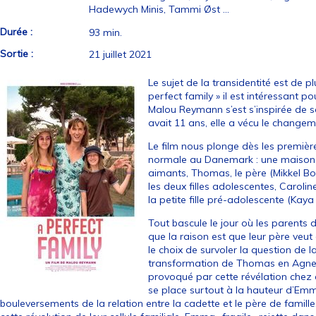
Hadewych Minis, Tammi Øst ...
Durée :
93 min.
Sortie :
21 juillet 2021
Le sujet de la transidentité est de p
perfect family » il est intéressant po
Malou Reymann s’est s’inspirée de so
avait 11 ans, elle a vécu le chang
Le film nous plonge dès les premièr
normale au Danemark : une maison
aimants, Thomas, le père (Mikkel Boe
les deux filles adolescentes, Carol
la petite fille pré-adolescente (Kaya 
Tout bascule le jour où les parents di
que la raison est que leur père ve
le choix de survoler la question de la 
transformation de Thomas en Agnete,
provoqué par cette révélation chez 
se place surtout à la hauteur d’Emm
bouleversements de la relation entre la cadette et le père de famille