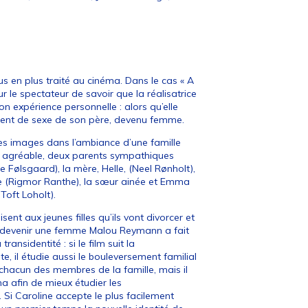
lus en plus traité au cinéma. Dans le cas « A
ur le spectateur de savoir que la réalisatrice
n expérience personnelle : alors qu’elle
ement de sexe de son père, devenu femme.
es images dans l’ambiance d’une famille
 agréable, deux parents sympathiques
 Følsgaard), la mère, Helle, (Neel Rønholt),
ine (Rigmor Ranthe), la sœur ainée et Emma
Toft Loholt).
sent aux jeunes filles qu’ils vont divorcer et
ut devenir une femme Malou Reymann a fait
transidentité : si le film suit la
 il étudie aussi le bouleversement familial
chacun des membres de la famille, mais il
a afin de mieux étudier les
. Si Caroline accepte le plus facilement