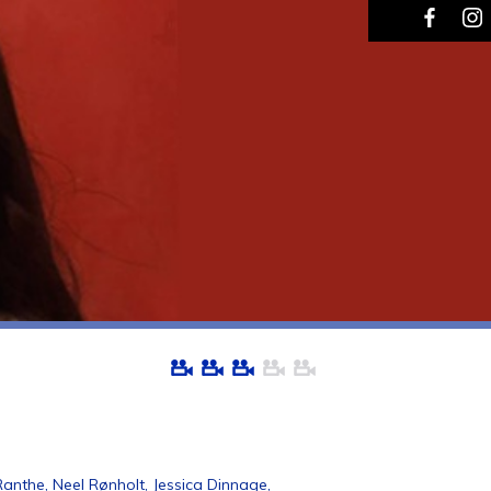
anthe, Neel Rønholt, Jessica Dinnage,