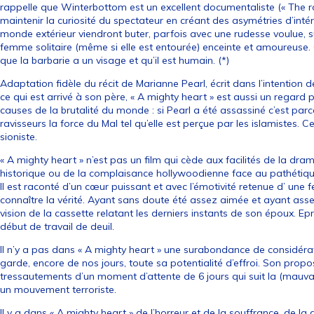
rappelle que Winterbottom est un excellent documentaliste (« The ro
maintenir la curiosité du spectateur en créant des asymétries d’inté
monde extérieur viendront buter, parfois avec une rudesse voulue, s
femme solitaire (même si elle est entourée) enceinte et amoureuse
que la barbarie a un visage et qu’il est humain. (*)
Adaptation fidèle du récit de Marianne Pearl, écrit dans l’intention 
ce qui est arrivé à son père, « A mighty heart » est aussi un regard 
causes de la brutalité du monde : si Pearl a été assassiné c’est parce
ravisseurs la force du Mal tel qu’elle est perçue par les islamistes.
sioniste.
« A mighty heart » n’est pas un film qui cède aux facilités de la dra
historique ou de la complaisance hollywoodienne face au pathétiqu
Il est raconté d’un cœur puissant et avec l’émotivité retenue d’ un
connaître la vérité. Ayant sans doute été assez aimée et ayant asse
vision de la cassette relatant les derniers instants de son époux. Ep
début de travail de deuil.
Il n’y a pas dans « A mighty heart » une surabondance de considérat
garde, encore de nos jours, toute sa potentialité d’effroi. Son propos
tressautements d’un moment d’attente de 6 jours qui suit la (mauvais
un mouvement terroriste.
Il y a dans « A mighty heart » de l’horreur et de la souffrance, de la d