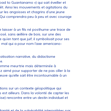
ad to Guantanamo ») qui sait éveiller et
rêt. Ainsi les mouvements et agitations du
ur les angoisses et chagrins d’une jeune
. Qui comprendra peu à peu et avec courage
de laisser à un fils né posthume une trace de
posé, sans œillère de bois, sur une des
 qu’en tant que juif, il symbolisait pour ses
 Ce mal qui a pour nom l’axe americano-
matisation narrative, du didactisme
e.
e femme meurtrie mais déterminée à
z aimé pour supporter de ne pas ciller à la
reuve qu’elle sait être incontournable à un
ions sur un contexte géopolitique qui
 est ailleurs. Dans la volonté de capter les
e) rencontre entre un destin individuel et
ignité et de la vulnérabilité interprétées par