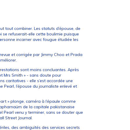
eut tout combiner. Les statuts d’épouse, de
se refuserait-elle cette boulimie puisque
personne incarner avec fougue étudiée les
 revue et corrigée par Jimmy Choo et Prada
méliorer.
prestations sont moins concluantes. Après
 et Mrs Smith » - sans doute pour
s caritatives - elle s’est accordée une
e Pearl, l’épouse du journaliste enlevé et
art » plonge, caméra à l’épaule comme
capharnaüm de la capitale pakistanaise
l Pearl venu y terminer, sans se douter que
ll Street Journal.
riles, des ambiguïtés des services secrets