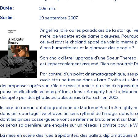
Durée :
108 min.
Sortie :
19 septembre 2007
Angelina Jolie ou les paradoxes de la star qui v
mère, de vedette et de dame d’œuvres. Pourquoi 
celle-ci ravit le chaland épaté de voir la même 
élans humanitaires et le glamour des people ?
Son choix d’être l’upgrade d’une Soeur Theresa
est impeccablement assumé. Rien ne pourrait l’a
Par contre, d’un point cinématographique, ses 
avoir été une tueuse dans « Lara Croft » et « Mr
décompenser après son rôle de missi dominici au sein d’organisation
pause intellectuelle en interprétant, dans « A mighty heart », Mariann
décapité par des jyhadistes pakistanais à Karachi en 2002.
Inspiré du roman autobiographique de Madame Pearl « A mighty he
dans un reportage live et avec un sens rythmé de l’image, dans le 
dont les pinces casse-gueule vont se refermer brutalement sur Danie
ce serait sa dernière, une enquête sur un réseau islamiste pour le Wa
La mise en scène des rues trépidantes, des ballets diplomatiques sté