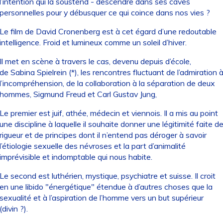
l’intention qui la soustend - descendre dans ses caves
personnelles pour y débusquer ce qui coince dans nos vies ?
Le film de David Cronenberg est à cet égard d’une redoutable
intelligence. Froid et lumineux comme un soleil d’hiver.
Il met en scène à travers le cas, devenu depuis d’école,
de Sabina Spielrein (*), les rencontres fluctuant de l’admiration 
l’incompréhension, de la collaboration à la séparation de deux
hommes, Sigmund Freud et Carl Gustav Jung,
Le premier est juif, athée, médecin et viennois. Il a mis au point
une discipline à laquelle il souhaite donner une légitimité faite d
rigueur et de principes dont il n’entend pas déroger à savoir
l’étiologie sexuelle des névroses et la part d’animalité
imprévisible et indomptable qui nous habite.
Le second est luthérien, mystique, psychiatre et suisse. Il croit
en une libido "énergétique" étendue à d’autres choses que la
sexualité et à l’aspiration de l’homme vers un but supérieur
(divin ?).