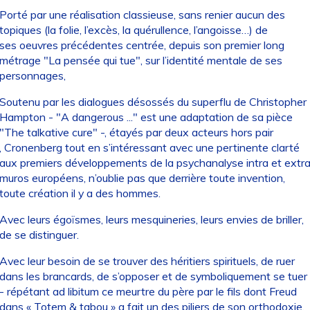
Porté par une réalisation classieuse, sans renier aucun des
topiques (la folie, l’excès, la quérullence, l’angoisse…) de
ses oeuvres précédentes centrée, depuis son premier long
métrage "La pensée qui tue", sur l’identité mentale de ses
personnages,
Soutenu par les dialogues désossés du superflu de Christopher
Hampton - "A dangerous ..." est une adaptation de sa pièce
"The talkative cure" -, étayés par deux acteurs hors pair
, Cronenberg tout en s’intéressant avec une pertinente clarté
aux premiers développements de la psychanalyse intra et extr
muros européens, n’oublie pas que derrière toute invention,
toute création il y a des hommes.
Avec leurs égoïsmes, leurs mesquineries, leurs envies de briller,
de se distinguer.
Avec leur besoin de se trouver des héritiers spirituels, de ruer
dans les brancards, de s’opposer et de symboliquement se tuer
- répétant ad libitum ce meurtre du père par le fils dont Freud
dans « Totem & tabou » a fait un des piliers de son orthodoxie.