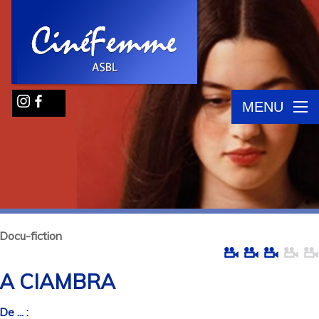
MENU
Docu-fiction
A CIAMBRA
De ... :