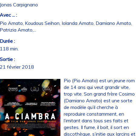
Jonas Carpignano
Avec ... :
Pio Amato, Koudous Seihon, Iolanda Amato, Damiano Amato,
Patrizia Amato,...
Durée :
118 min.
Sortie :
21 février 2018
Pio (Pio Amato) est un jeune rom
de 14 ans qui veut grandir vite,
trop vite. Son grand frère Cosimo
(Damiano Amato) est une sorte
de modèle qu’il cherche à
reproduire constamment, en
l’imitant dans tous ses faits et
gestes. Il fume, il boit, il sort en
discothèque, s’initie aux larcins et