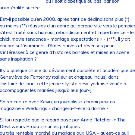
qu’il soit diabétique ou pas, par son
unilatéralité sucrée.
Est-il possible qu’en 2008, après tant de déclinaisons plus (*)
ou moins (**) réussies d’un genre qui dérape vite vers le pompie
s’il est traité sans humour, rebondissement et impertinence - le
chick movie tendance « marriage expectations » - (***), il y ait
encore suffisamment d’âmes naïves et rêveuses pour
s’intéresser à ce genre d’histoires banales et mises en scène
sans inspiration ?
Il y a quelque chose du dévouement obsolète et académique de
Geneviève de Fontenay (tailleur et chapeau inclus) dans
l’histoire de Jane, cette jeune styliste new-yorkaise vouée à
accompagner les mariées jusqu’à leur Jour-J.
Sa rencontre avec Kevin, un journaliste-chroniqueur au
magazine « Weddings » changera-t-elle la donne ?
Si l’on regrette que le regard posé par Anne Fletcher (« The
Devil wears Prada ») sur les pratiques
du très rentable marché du mariage aux USA - qu’est-ce qu’il