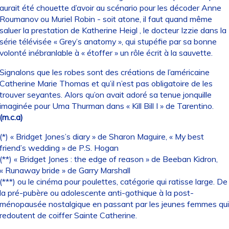
aurait été chouette d’avoir au scénario pour les décoder Anne
Roumanov ou Muriel Robin - soit atone, il faut quand même
saluer la prestation de Katherine Heigl , le docteur Izzie dans la
série télévisée « Grey’s anatomy », qui stupéfie par sa bonne
volonté inébranlable à « étoffer » un rôle écrit à la sauvette.
Signalons que les robes sont des créations de l’américaine
Catherine Marie Thomas et qu’il n’est pas obligatoire de les
trouver seyantes. Alors qu’on avait adoré sa tenue jonquille
imaginée pour Uma Thurman dans « Kill Bill I » de Tarentino.
(m.c.a)
(*) « Bridget Jones’s diary » de Sharon Maguire, « My best
friend’s wedding » de P.S. Hogan
(**) « Bridget Jones : the edge of reason » de Beeban Kidron,
« Runaway bride » de Garry Marshall
(***) ou le cinéma pour poulettes, catégorie qui ratisse large. De
la pré-pubère ou adolescente anti-gothique à la post-
ménopausée nostalgique en passant par les jeunes femmes qui
redoutent de coiffer Sainte Catherine.